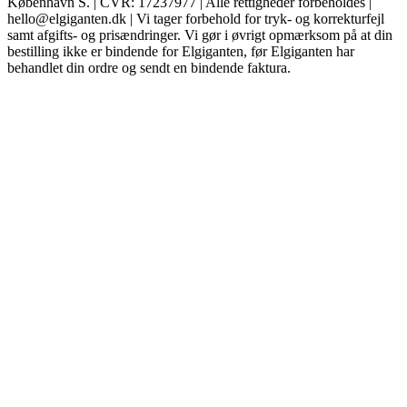
København S. | CVR: 17237977 | Alle rettigheder forbeholdes |
hello@elgiganten.dk | Vi tager forbehold for tryk- og korrekturfejl
samt afgifts- og prisændringer. Vi gør i øvrigt opmærksom på at din
bestilling ikke er bindende for Elgiganten, før Elgiganten har
behandlet din ordre og sendt en bindende faktura.