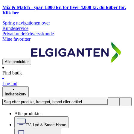
Mix & Match - spar 1.000 kr. for hver 4.000 kr. du køber for.
Klik
her
Spring navigationen over
Kundeservice
Privatkunde
Erhvervskunde
Mine favoritter
Alle produkter
Find butik
Log ind
Indkøbskurv
Alle produkter
TV, Lyd & Smart Home