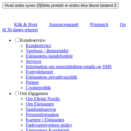
Hvad andre synes (0)
Dette produkt er endnu ikke blevet bedømt.
0
Klik & Hent
Annoncegaranti
Prismatch
Op
til 30 dages returret
Kundeservice
Kundeservice
Varehuse / åbningstider
Elgigantens kundefordele
Services
Information om spam/phishing-emails og SMS
Fortrydelsesret
Elgigantens privatlivspolitik
Partner
Cookiepolitik
Om Elgiganten
Om Elkjøp Nordic
Om Elgiganten
Samfundsansvar
Presseinformation
Karriere i Elgiganten
Fødevarestyrelsen smiley
Elgigantens Kundeklub