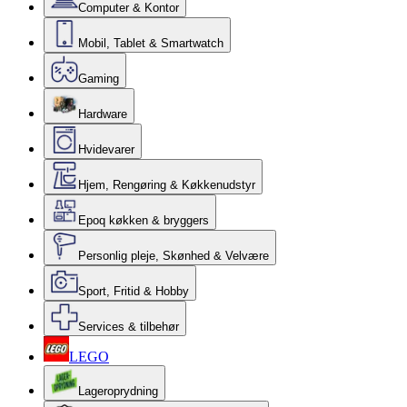
Computer & Kontor
Mobil, Tablet & Smartwatch
Gaming
Hardware
Hvidevarer
Hjem, Rengøring & Køkkenudstyr
Epoq køkken & bryggers
Personlig pleje, Skønhed & Velvære
Sport, Fritid & Hobby
Services & tilbehør
LEGO
Lageroprydning