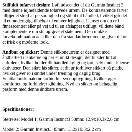
Stilfuldt tofarvet design:
Løft udseendet af dit Garmin Instinct 3
med denne iøjnefaldende tofarvede urrem. De kontrasterende farver
tilføjer et strejf af personlighed og stil til dit håndled, hvilket gør det
til et moderigtigt tilbehør til enhver lejlighed. Uanset om du er i
fitnesscentret eller på vej ud til en afslappet udflugt, vil dette bånd
komplementere din stil og give et statement. Den unikke
farvekombination adskiller den fra standardurremme og giver dit ur
et frisk og moderne look.
Åndbar og sikker:
Denne silikoneurrem er designet med
åndbarhed i tankerne og har et unikt design, der tillader luft at
cirkulere, hvilket holder dit håndled køligt og tørt, selv under intense
aktiviteter. Den sikre lås sikrer, at dit ur forbliver sikkert på plads,
hvilket giver ro i sindet under træning og daglig brug.
Ventilationskanalerne forhindrer svedopbygning, hvilket øger
komforten og forhindrer glidning. Nyd en sikker og behagelig
pasform med denne åndbare urrem.
Specifikationer:
Størrelse: Model 1: Garmin Instinct3 50mm: 12.9x10.3x2.6 cm
Model 2: Garmin Instinct3 45mm: 13.2x10.5x2.2 cm