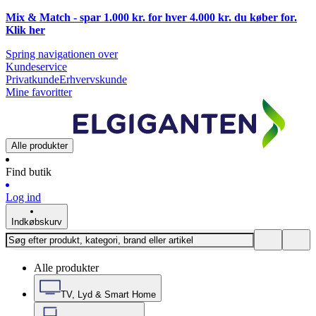
Mix & Match - spar 1.000 kr. for hver 4.000 kr. du køber for.
Klik
her
Spring navigationen over
Kundeservice
Privatkunde
Erhvervskunde
Mine favoritter
Alle produkter
Find butik
Log ind
Indkøbskurv
Alle produkter
TV, Lyd & Smart Home