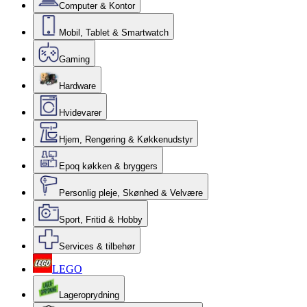
Computer & Kontor
Mobil, Tablet & Smartwatch
Gaming
Hardware
Hvidevarer
Hjem, Rengøring & Køkkenudstyr
Epoq køkken & bryggers
Personlig pleje, Skønhed & Velvære
Sport, Fritid & Hobby
Services & tilbehør
LEGO
Lageroprydning