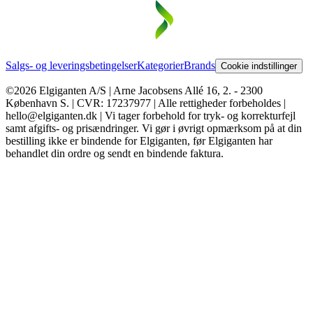
Salgs- og leveringsbetingelser
Kategorier
Brands
Cookie indstillinger
©2026 Elgiganten A/S | Arne Jacobsens Allé 16, 2. - 2300
København S. | CVR: 17237977 | Alle rettigheder forbeholdes |
hello@elgiganten.dk | Vi tager forbehold for tryk- og korrekturfejl
samt afgifts- og prisændringer. Vi gør i øvrigt opmærksom på at din
bestilling ikke er bindende for Elgiganten, før Elgiganten har
behandlet din ordre og sendt en bindende faktura.