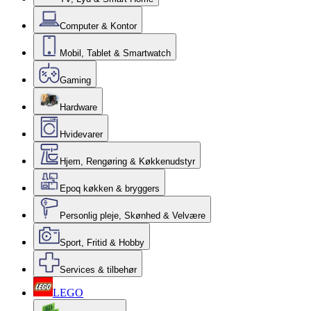
Computer & Kontor
Mobil, Tablet & Smartwatch
Gaming
Hardware
Hvidevarer
Hjem, Rengøring & Køkkenudstyr
Epoq køkken & bryggers
Personlig pleje, Skønhed & Velvære
Sport, Fritid & Hobby
Services & tilbehør
LEGO