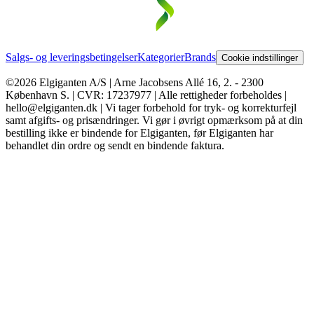
Salgs- og leveringsbetingelser
Kategorier
Brands
Cookie indstillinger
©2026 Elgiganten A/S | Arne Jacobsens Allé 16, 2. - 2300
København S. | CVR: 17237977 | Alle rettigheder forbeholdes |
hello@elgiganten.dk | Vi tager forbehold for tryk- og korrekturfejl
samt afgifts- og prisændringer. Vi gør i øvrigt opmærksom på at din
bestilling ikke er bindende for Elgiganten, før Elgiganten har
behandlet din ordre og sendt en bindende faktura.