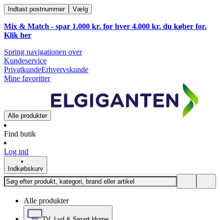
Indtast postnummer
Vælg
Mix & Match - spar 1.000 kr. for hver 4.000 kr. du køber for.
Klik
her
Spring navigationen over
Kundeservice
Privatkunde
Erhvervskunde
Mine favoritter
Alle produkter
Find butik
Log ind
Indkøbskurv
Alle produkter
TV, Lyd & Smart Home