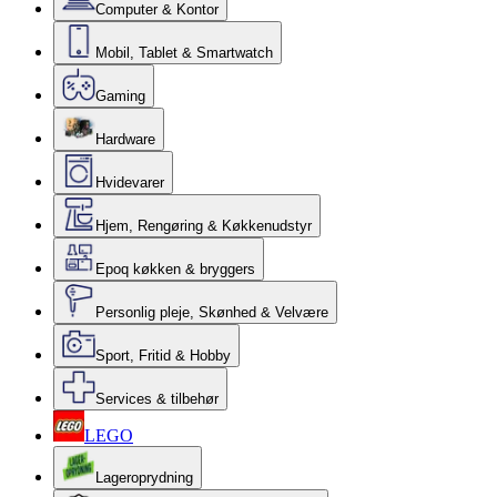
Computer & Kontor
Mobil, Tablet & Smartwatch
Gaming
Hardware
Hvidevarer
Hjem, Rengøring & Køkkenudstyr
Epoq køkken & bryggers
Personlig pleje, Skønhed & Velvære
Sport, Fritid & Hobby
Services & tilbehør
LEGO
Lageroprydning