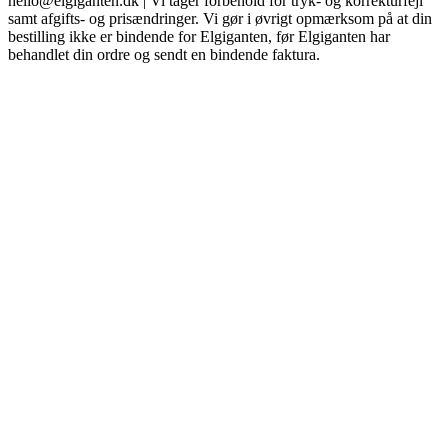
hello@elgiganten.dk | Vi tager forbehold for tryk- og korrekturfejl
samt afgifts- og prisændringer. Vi gør i øvrigt opmærksom på at din
bestilling ikke er bindende for Elgiganten, før Elgiganten har
behandlet din ordre og sendt en bindende faktura.