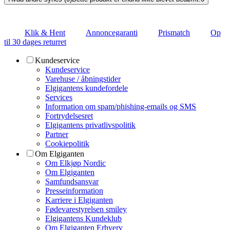
Klik & Hent
Annoncegaranti
Prismatch
Op
til 30 dages returret
Kundeservice
Kundeservice
Varehuse / åbningstider
Elgigantens kundefordele
Services
Information om spam/phishing-emails og SMS
Fortrydelsesret
Elgigantens privatlivspolitik
Partner
Cookiepolitik
Om Elgiganten
Om Elkjøp Nordic
Om Elgiganten
Samfundsansvar
Presseinformation
Karriere i Elgiganten
Fødevarestyrelsen smiley
Elgigantens Kundeklub
Om Elgiganten Erhverv