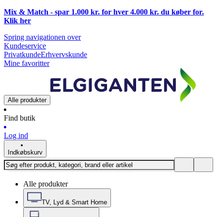
Mix & Match - spar 1.000 kr. for hver 4.000 kr. du køber for.
Klik
her
Spring navigationen over
Kundeservice
Privatkunde
Erhvervskunde
Mine favoritter
Alle produkter
Find butik
Log ind
Indkøbskurv
Alle produkter
TV, Lyd & Smart Home