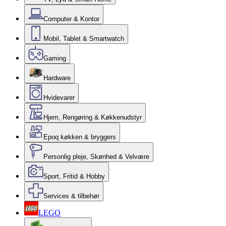
Computer & Kontor
Mobil, Tablet & Smartwatch
Gaming
Hardware
Hvidevarer
Hjem, Rengøring & Køkkenudstyr
Epoq køkken & bryggers
Personlig pleje, Skønhed & Velvære
Sport, Fritid & Hobby
Services & tilbehør
LEGO