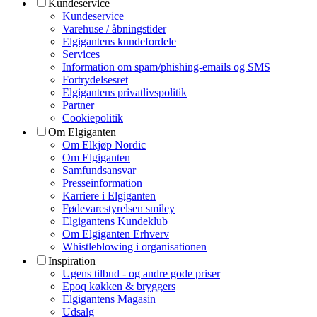
Kundeservice
Kundeservice
Varehuse / åbningstider
Elgigantens kundefordele
Services
Information om spam/phishing-emails og SMS
Fortrydelsesret
Elgigantens privatlivspolitik
Partner
Cookiepolitik
Om Elgiganten
Om Elkjøp Nordic
Om Elgiganten
Samfundsansvar
Presseinformation
Karriere i Elgiganten
Fødevarestyrelsen smiley
Elgigantens Kundeklub
Om Elgiganten Erhverv
Whistleblowing i organisationen
Inspiration
Ugens tilbud - og andre gode priser
Epoq køkken & bryggers
Elgigantens Magasin
Udsalg