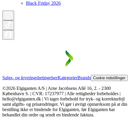
Black Friday 2026
Salgs- og leveringsbetingelser
Kategorier
Brands
Cookie indstillinger
©2026 Elgiganten A/S | Arne Jacobsens Allé 16, 2. - 2300
København S. | CVR: 17237977 | Alle rettigheder forbeholdes |
hello@elgiganten.dk | Vi tager forbehold for tryk- og korrekturfejl
samt afgifts- og prisændringer. Vi gør i øvrigt opmærksom på at din
bestilling ikke er bindende for Elgiganten, før Elgiganten har
behandlet din ordre og sendt en bindende faktura.