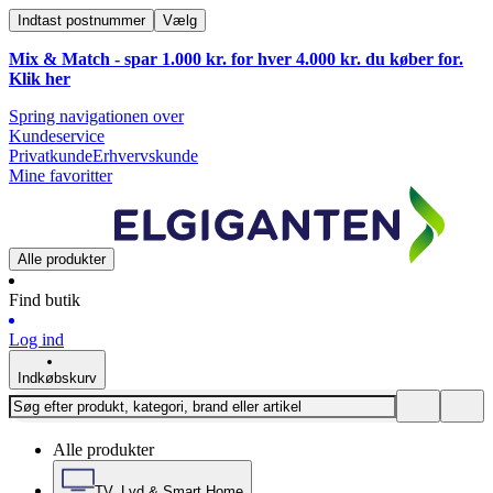
Indtast postnummer
Vælg
Mix & Match - spar 1.000 kr. for hver 4.000 kr. du køber for.
Klik
her
Spring navigationen over
Kundeservice
Privatkunde
Erhvervskunde
Mine favoritter
Alle produkter
Find butik
Log ind
Indkøbskurv
Alle produkter
TV, Lyd & Smart Home