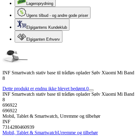
Lageroprydning
Ugens tilbud - og andre gode priser
Elgigantens Kundeklub
Elgiganten Erhverv
INF Smartwatch stativ base til trådløs oplader Sølv Xiaomi Mi Band
8
Dette produkt er endnu ikke blevet bedømt.
0
INF Smartwatch stativ base til trådløs oplader Sølv Xiaomi Mi Band
8
696922
696922
Mobil, Tablet & Smartwatch, Urremme og tilbehør
INF
7314280460939
Mobil, Tablet & Smartwatch
Urremme og tilbehør