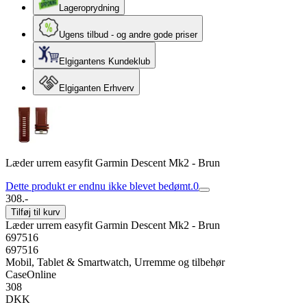
Lageroprydning
Ugens tilbud - og andre gode priser
Elgigantens Kundeklub
Elgiganten Erhverv
Læder urrem easyfit Garmin Descent Mk2 - Brun
Dette produkt er endnu ikke blevet bedømt.
0
308.-
Tilføj til kurv
Læder urrem easyfit Garmin Descent Mk2 - Brun
697516
697516
Mobil, Tablet & Smartwatch, Urremme og tilbehør
CaseOnline
308
DKK