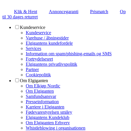
Klik & Hent
Annoncegaranti
Prismatch
Op
til 30 dages returret
Kundeservice
Kundeservice
Varehuse / åbningstider
Elgigantens kundefordele
Services
Information om spam/phishing-emails og SMS
Fortrydelsesret
Elgigantens privatlivspolitik
Partner
Cookiepolitik
Om Elgiganten
Om Elkjøp Nordic
Om Elgiganten
Samfundsansvar
Presseinformation
Karriere i Elgiganten
Fødevarestyrelsen smiley
Elgigantens Kundeklub
Om Elgiganten Erhverv
Whistleblowing i organisationen