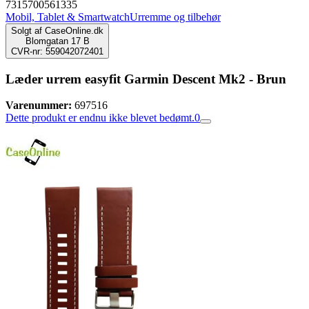
7315700561335
Mobil, Tablet & Smartwatch
Urremme og tilbehør
Solgt af
CaseOnline.dk
Blomgatan 17 B
CVR-nr: 559042072401
Læder urrem easyfit Garmin Descent Mk2 - Brun
Varenummer:
697516
Dette produkt er endnu ikke blevet bedømt.
0