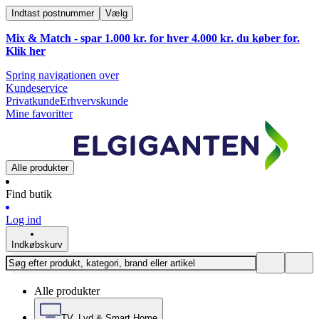
Indtast postnummer
Vælg
Mix & Match - spar 1.000 kr. for hver 4.000 kr. du køber for.
Klik
her
Spring navigationen over
Kundeservice
Privatkunde
Erhvervskunde
Mine favoritter
Alle produkter
Find butik
Log ind
Indkøbskurv
Alle produkter
TV, Lyd & Smart Home