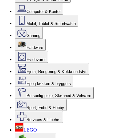
Computer & Kontor
Mobil, Tablet & Smartwatch
Gaming
Hardware
Hvidevarer
Hjem, Rengøring & Køkkenudstyr
Epoq køkken & bryggers
Personlig pleje, Skønhed & Velvære
Sport, Fritid & Hobby
Services & tilbehør
LEGO