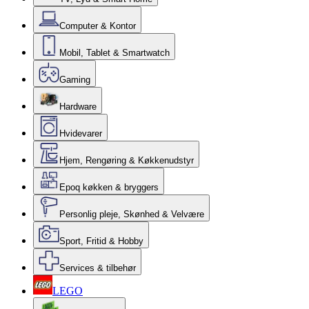
Computer & Kontor
Mobil, Tablet & Smartwatch
Gaming
Hardware
Hvidevarer
Hjem, Rengøring & Køkkenudstyr
Epoq køkken & bryggers
Personlig pleje, Skønhed & Velvære
Sport, Fritid & Hobby
Services & tilbehør
LEGO