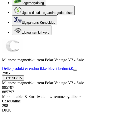
Lageroprydning
Ugens tilbud - og andre gode priser
Elgigantens Kundeklub
Elgiganten Erhverv
Milanese magnetisk urrem Polar Vantage V3 - Sølv
Dette produkt er endnu ikke blevet bedømt.
0
298.-
Tilføj til kurv
Milanese magnetisk urrem Polar Vantage V3 - Sølv
885797
885797
Mobil, Tablet & Smartwatch, Urremme og tilbehør
CaseOnline
298
DKK