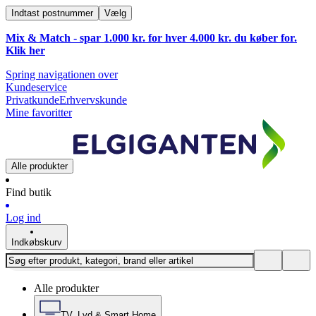
Indtast postnummer
Vælg
Mix & Match - spar 1.000 kr. for hver 4.000 kr. du køber for.
Klik
her
Spring navigationen over
Kundeservice
Privatkunde
Erhvervskunde
Mine favoritter
Alle produkter
Find butik
Log ind
Indkøbskurv
Alle produkter
TV, Lyd & Smart Home