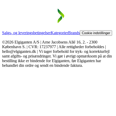
Salgs- og leveringsbetingelser
Kategorier
Brands
Cookie indstillinger
©2026 Elgiganten A/S | Arne Jacobsens Allé 16, 2. - 2300
København S. | CVR: 17237977 | Alle rettigheder forbeholdes |
hello@elgiganten.dk | Vi tager forbehold for tryk- og korrekturfejl
samt afgifts- og prisændringer. Vi gør i øvrigt opmærksom på at din
bestilling ikke er bindende for Elgiganten, før Elgiganten har
behandlet din ordre og sendt en bindende faktura.