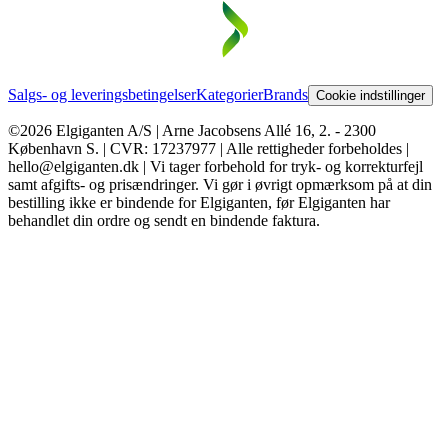
Salgs- og leveringsbetingelser
Kategorier
Brands
Cookie indstillinger
©2026 Elgiganten A/S | Arne Jacobsens Allé 16, 2. - 2300
København S. | CVR: 17237977 | Alle rettigheder forbeholdes |
hello@elgiganten.dk | Vi tager forbehold for tryk- og korrekturfejl
samt afgifts- og prisændringer. Vi gør i øvrigt opmærksom på at din
bestilling ikke er bindende for Elgiganten, før Elgiganten har
behandlet din ordre og sendt en bindende faktura.