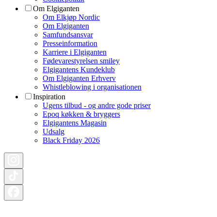
Om Elgiganten
Om Elkjøp Nordic
Om Elgiganten
Samfundsansvar
Presseinformation
Karriere i Elgiganten
Fødevarestyrelsen smiley
Elgigantens Kundeklub
Om Elgiganten Erhverv
Whistleblowing i organisationen
Inspiration
Ugens tilbud - og andre gode priser
Epoq køkken & bryggers
Elgigantens Magasin
Udsalg
Black Friday 2026