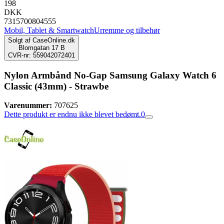
198
DKK
7315700804555
Mobil, Tablet & Smartwatch
Urremme og tilbehør
Solgt af
CaseOnline.dk
Blomgatan 17 B
CVR-nr: 559042072401
Nylon Armbånd No-Gap Samsung Galaxy Watch 6
Classic (43mm) - Strawbe
Varenummer:
707625
Dette produkt er endnu ikke blevet bedømt.
0