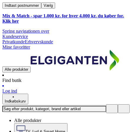
Indtast postnummer
Vælg
Mix & Match - spar 1.000 kr. for hver 4.000 kr. du køber for.
Klik
her
Spring navigationen over
Kundeservice
Privatkunde
Erhvervskunde
Mine favoritter
Alle produkter
Find butik
Log ind
Indkøbskurv
Alle produkter
TV, Lyd & Smart Home