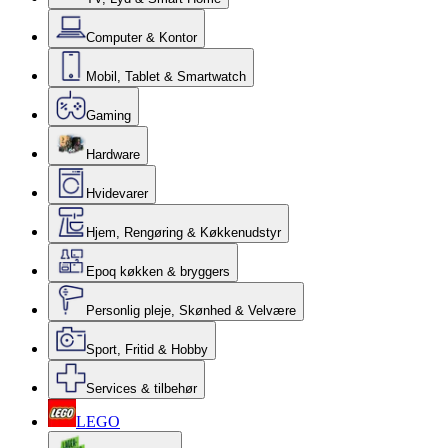
Computer & Kontor
Mobil, Tablet & Smartwatch
Gaming
Hardware
Hvidevarer
Hjem, Rengøring & Køkkenudstyr
Epoq køkken & bryggers
Personlig pleje, Skønhed & Velvære
Sport, Fritid & Hobby
Services & tilbehør
LEGO