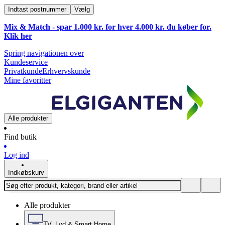
Indtast postnummer
Vælg
Mix & Match - spar 1.000 kr. for hver 4.000 kr. du køber for.
Klik
her
Spring navigationen over
Kundeservice
Privatkunde
Erhvervskunde
Mine favoritter
Alle produkter
Find butik
Log ind
Indkøbskurv
Alle produkter
TV, Lyd & Smart Home