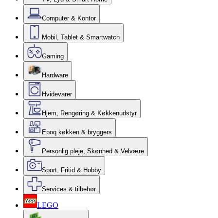
Computer & Kontor
Mobil, Tablet & Smartwatch
Gaming
Hardware
Hvidevarer
Hjem, Rengøring & Køkkenudstyr
Epoq køkken & bryggers
Personlig pleje, Skønhed & Velvære
Sport, Fritid & Hobby
Services & tilbehør
LEGO