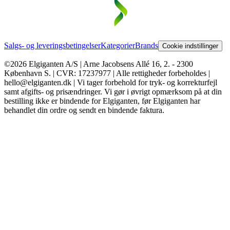
Salgs- og leveringsbetingelser
Kategorier
Brands
Cookie indstillinger
©2026 Elgiganten A/S | Arne Jacobsens Allé 16, 2. - 2300
København S. | CVR: 17237977 | Alle rettigheder forbeholdes |
hello@elgiganten.dk | Vi tager forbehold for tryk- og korrekturfejl
samt afgifts- og prisændringer. Vi gør i øvrigt opmærksom på at din
bestilling ikke er bindende for Elgiganten, før Elgiganten har
behandlet din ordre og sendt en bindende faktura.