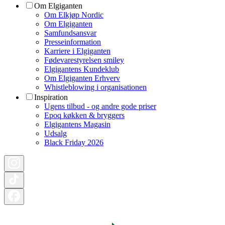
Om Elgiganten
Om Elkjøp Nordic
Om Elgiganten
Samfundsansvar
Presseinformation
Karriere i Elgiganten
Fødevarestyrelsen smiley
Elgigantens Kundeklub
Om Elgiganten Erhverv
Whistleblowing i organisationen
Inspiration
Ugens tilbud - og andre gode priser
Epoq køkken & bryggers
Elgigantens Magasin
Udsalg
Black Friday 2026