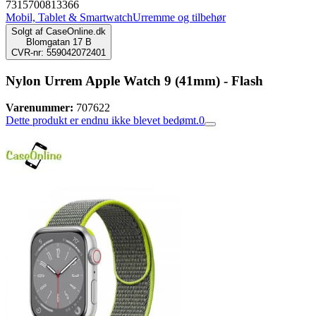
7315700813366
Mobil, Tablet & Smartwatch
Urremme og tilbehør
Solgt af
CaseOnline.dk
Blomgatan 17 B
CVR-nr: 559042072401
Nylon Urrem Apple Watch 9 (41mm) - Flash
Varenummer:
707622
Dette produkt er endnu ikke blevet bedømt.
0