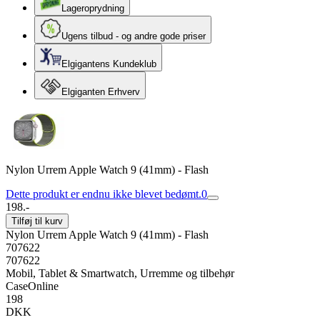
Lageroprydning
Ugens tilbud - og andre gode priser
Elgigantens Kundeklub
Elgiganten Erhverv
Nylon Urrem Apple Watch 9 (41mm) - Flash
Dette produkt er endnu ikke blevet bedømt.
0
198.-
Tilføj til kurv
Nylon Urrem Apple Watch 9 (41mm) - Flash
707622
707622
Mobil, Tablet & Smartwatch, Urremme og tilbehør
CaseOnline
198
DKK