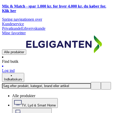
Mix & Match - spar 1.000 kr. for hver 4.000 kr. du køber for.
Klik
her
Spring navigationen over
Kundeservice
Privatkunde
Erhvervskunde
Mine favoritter
Alle produkter
Find butik
Log ind
Indkøbskurv
Alle produkter
TV, Lyd & Smart Home