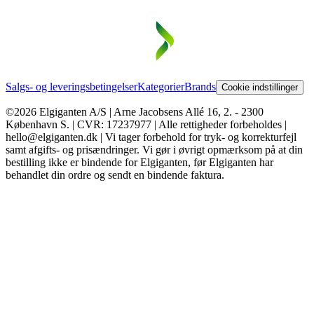
Salgs- og leveringsbetingelser
Kategorier
Brands
Cookie indstillinger
©2026 Elgiganten A/S | Arne Jacobsens Allé 16, 2. - 2300
København S. | CVR: 17237977 | Alle rettigheder forbeholdes |
hello@elgiganten.dk | Vi tager forbehold for tryk- og korrekturfejl
samt afgifts- og prisændringer. Vi gør i øvrigt opmærksom på at din
bestilling ikke er bindende for Elgiganten, før Elgiganten har
behandlet din ordre og sendt en bindende faktura.