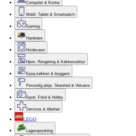
Computer & Kontor
Mobil, Tablet & Smartwatch
Gaming
Hardware
Hvidevarer
Hjem, Rengøring & Køkkenudstyr
Epoq køkken & bryggers
Personlig pleje, Skønhed & Velvære
Sport, Fritid & Hobby
Services & tilbehør
LEGO
Lageroprydning