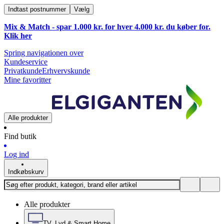
Indtast postnummer
Vælg
Mix & Match - spar 1.000 kr. for hver 4.000 kr. du køber for.
Klik
her
Spring navigationen over
Kundeservice
Privatkunde
Erhvervskunde
Mine favoritter
Alle produkter
Find butik
Log ind
Indkøbskurv
Alle produkter
TV, Lyd & Smart Home