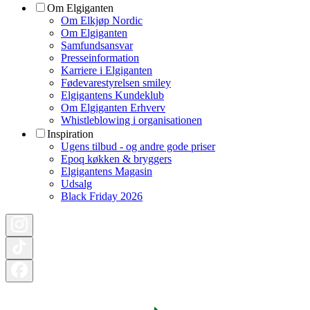
Om Elgiganten
Om Elkjøp Nordic
Om Elgiganten
Samfundsansvar
Presseinformation
Karriere i Elgiganten
Fødevarestyrelsen smiley
Elgigantens Kundeklub
Om Elgiganten Erhverv
Whistleblowing i organisationen
Inspiration
Ugens tilbud - og andre gode priser
Epoq køkken & bryggers
Elgigantens Magasin
Udsalg
Black Friday 2026