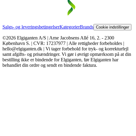
Salgs- og leveringsbetingelser
Kategorier
Brands
Cookie indstillinger
©2026 Elgiganten A/S | Arne Jacobsens Allé 16, 2. - 2300
København S. | CVR: 17237977 | Alle rettigheder forbeholdes |
hello@elgiganten.dk | Vi tager forbehold for tryk- og korrekturfejl
samt afgifts- og prisændringer. Vi gør i øvrigt opmærksom på at din
bestilling ikke er bindende for Elgiganten, før Elgiganten har
behandlet din ordre og sendt en bindende faktura.