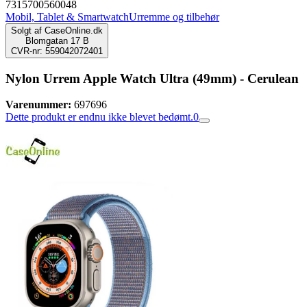
7315700560048
Mobil, Tablet & Smartwatch
Urremme og tilbehør
Solgt af
CaseOnline.dk
Blomgatan 17 B
CVR-nr: 559042072401
Nylon Urrem Apple Watch Ultra (49mm) - Cerulean
Varenummer:
697696
Dette produkt er endnu ikke blevet bedømt.
0