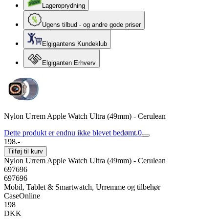
Lageroprydning
Ugens tilbud - og andre gode priser
Elgigantens Kundeklub
Elgiganten Erhverv
Nylon Urrem Apple Watch Ultra (49mm) - Cerulean
Dette produkt er endnu ikke blevet bedømt.
0
198.-
Tilføj til kurv
Nylon Urrem Apple Watch Ultra (49mm) - Cerulean
697696
697696
Mobil, Tablet & Smartwatch, Urremme og tilbehør
CaseOnline
198
DKK