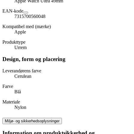
Apple Watch Ultra 49mm
EAN-kode
7315700560048
Kompatibel med (mærke)
Apple
Produkttype
Urrem
Design, form og placering
Leverandørens farve
Cerulean
Farve
Blå
Materiale
Nylon
Miljø- og sikkerhedsoplysninger
Information om produktsikkerhed og