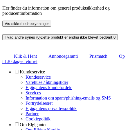
Her finder du information om generel produktsikkerhed og
producentinformation
Vis sikkerhedsoplysninger
Hvad andre synes (0)
Dette produkt er endnu ikke blevet bedømt.
0
Klik & Hent
Annoncegaranti
Prismatch
Op
til 30 dages returret
Kundeservice
Kundeservice
Varehuse / åbningstider
Elgigantens kundefordele
Services
Information om spam/phishing-emails og SMS
Fortrydelsesret
Elgigantens privatlivspolitik
Partner
Cookiepolitik
Om Elgiganten
Om Elkjøp Nordic