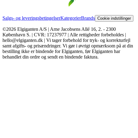
Salgs- og leveringsbetingelser
Kategorier
Brands
Cookie indstillinger
©2026 Elgiganten A/S | Arne Jacobsens Allé 16, 2. - 2300
København S. | CVR: 17237977 | Alle rettigheder forbeholdes |
hello@elgiganten.dk | Vi tager forbehold for tryk- og korrekturfejl
samt afgifts- og prisændringer. Vi gør i øvrigt opmærksom på at din
bestilling ikke er bindende for Elgiganten, før Elgiganten har
behandlet din ordre og sendt en bindende faktura.