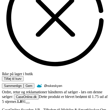
Ikke på lager i butik
Tilføj til kurv
Sammenlign
Gem
Ønskeskyen
Ordre, retur og reklamationer håndteres af sælger - læs om denne
sælger:
Dette produkt er blevet bedømt til 1.75 ud af
CaseOnline.dk
5 stjerner.
1.8
91
CaseOnline Sweden AB - Tilbehør til Mobiler & Smartklockor Om