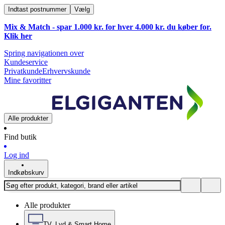
Indtast postnummer
Vælg
Mix & Match - spar 1.000 kr. for hver 4.000 kr. du køber for.
Klik
her
Spring navigationen over
Kundeservice
Privatkunde
Erhvervskunde
Mine favoritter
Alle produkter
Find butik
Log ind
Indkøbskurv
Alle produkter
TV, Lyd & Smart Home