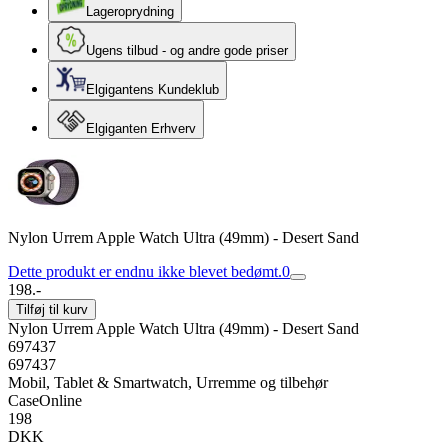
Lageroprydning
Ugens tilbud - og andre gode priser
Elgigantens Kundeklub
Elgiganten Erhverv
Nylon Urrem Apple Watch Ultra (49mm) - Desert Sand
Dette produkt er endnu ikke blevet bedømt.
0
198.-
Tilføj til kurv
Nylon Urrem Apple Watch Ultra (49mm) - Desert Sand
697437
697437
Mobil, Tablet & Smartwatch, Urremme og tilbehør
CaseOnline
198
DKK