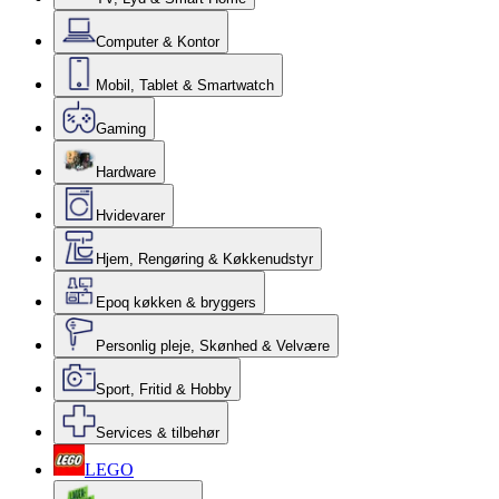
Computer & Kontor
Mobil, Tablet & Smartwatch
Gaming
Hardware
Hvidevarer
Hjem, Rengøring & Køkkenudstyr
Epoq køkken & bryggers
Personlig pleje, Skønhed & Velvære
Sport, Fritid & Hobby
Services & tilbehør
LEGO