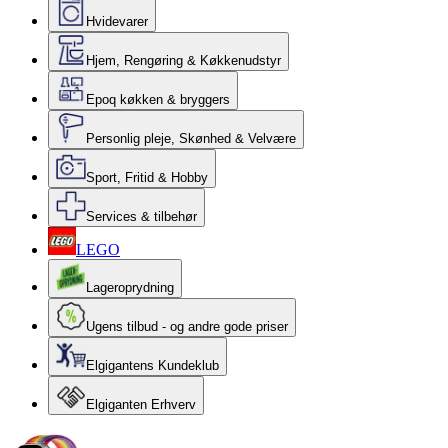
Hvidevarer
Hjem, Rengøring & Køkkenudstyr
Epoq køkken & bryggers
Personlig pleje, Skønhed & Velvære
Sport, Fritid & Hobby
Services & tilbehør
LEGO
Lageroprydning
Ugens tilbud - og andre gode priser
Elgigantens Kundeklub
Elgiganten Erhverv