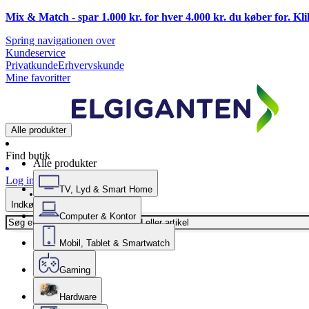
Mix & Match - spar 1.000 kr. for hver 4.000 kr. du køber for. Kl
Spring navigationen over
Kundeservice
Privatkunde
Erhvervskunde
Mine favoritter
Alle produkter
Find butik
Alle produkter
Log ind
TV, Lyd & Smart Home
Indkøbskurv
Computer & Kontor
Mobil, Tablet & Smartwatch
Gaming
Hardware