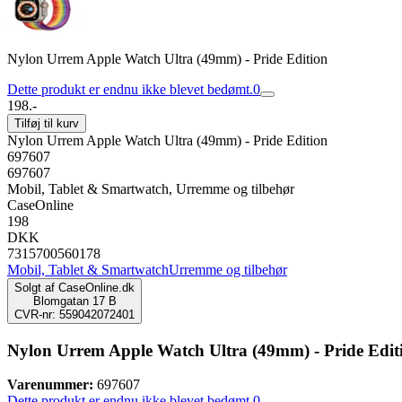
Nylon Urrem Apple Watch Ultra (49mm) - Pride Edition
Dette produkt er endnu ikke blevet bedømt.
0
198.-
Tilføj til kurv
Nylon Urrem Apple Watch Ultra (49mm) - Pride Edition
697607
697607
Mobil, Tablet & Smartwatch, Urremme og tilbehør
CaseOnline
198
DKK
7315700560178
Mobil, Tablet & Smartwatch
Urremme og tilbehør
Solgt af
CaseOnline.dk
Blomgatan 17 B
CVR-nr: 559042072401
Nylon Urrem Apple Watch Ultra (49mm) - Pride Edit
Varenummer:
697607
Dette produkt er endnu ikke blevet bedømt.
0