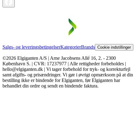
Salgs- og leveringsbetingelser
Kategorier
Brands
Cookie indstillinger
©2026 Elgiganten A/S | Arne Jacobsens Allé 16, 2. - 2300
København S. | CVR: 17237977 | Alle rettigheder forbeholdes |
hello@elgiganten.dk | Vi tager forbehold for tryk- og korrekturfejl
samt afgifts- og prisændringer. Vi gør i øvrigt opmærksom på at din
bestilling ikke er bindende for Elgiganten, før Elgiganten har
behandlet din ordre og sendt en bindende faktura.