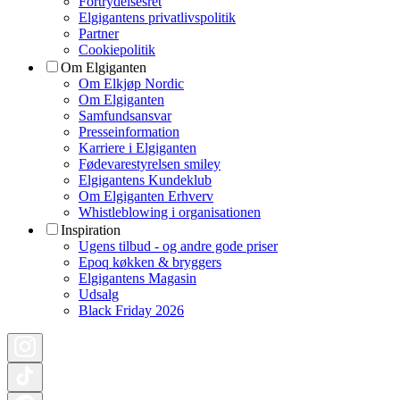
Fortrydelsesret
Elgigantens privatlivspolitik
Partner
Cookiepolitik
Om Elgiganten
Om Elkjøp Nordic
Om Elgiganten
Samfundsansvar
Presseinformation
Karriere i Elgiganten
Fødevarestyrelsen smiley
Elgigantens Kundeklub
Om Elgiganten Erhverv
Whistleblowing i organisationen
Inspiration
Ugens tilbud - og andre gode priser
Epoq køkken & bryggers
Elgigantens Magasin
Udsalg
Black Friday 2026