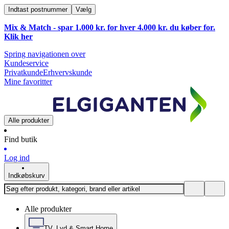
Indtast postnummer
Vælg
Mix & Match - spar 1.000 kr. for hver 4.000 kr. du køber for.
Klik
her
Spring navigationen over
Kundeservice
Privatkunde
Erhvervskunde
Mine favoritter
Alle produkter
Find butik
Log ind
Indkøbskurv
Alle produkter
TV, Lyd & Smart Home