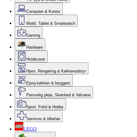
Computer & Kontor
Mobil, Tablet & Smartwatch
Gaming
Hardware
Hvidevarer
Hjem, Rengøring & Køkkenudstyr
Epoq køkken & bryggers
Personlig pleje, Skønhed & Velvære
Sport, Fritid & Hobby
Services & tilbehør
LEGO