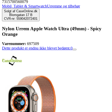
7315700560079
Mobil, Tablet & Smartwatch
Urremme og tilbehør
Solgt af
CaseOnline.dk
Blomgatan 17 B
CVR-nr: 559042072401
Nylon Urrem Apple Watch Ultra (49mm) - Spicy
Orange
Varenummer:
697509
Dette produkt er endnu ikke blevet bedømt.
0