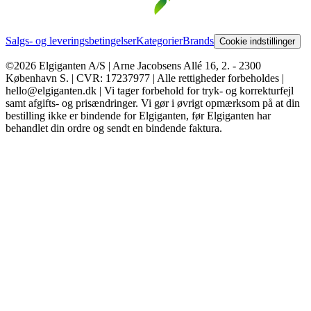
Salgs- og leveringsbetingelser
Kategorier
Brands
Cookie indstillinger
©2026 Elgiganten A/S | Arne Jacobsens Allé 16, 2. - 2300
København S. | CVR: 17237977 | Alle rettigheder forbeholdes |
hello@elgiganten.dk | Vi tager forbehold for tryk- og korrekturfejl
samt afgifts- og prisændringer. Vi gør i øvrigt opmærksom på at din
bestilling ikke er bindende for Elgiganten, før Elgiganten har
behandlet din ordre og sendt en bindende faktura.