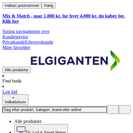
Indtast postnummer
Vælg
Mix & Match - spar 1.000 kr. for hver 4.000 kr. du køber for.
Klik
her
Spring navigationen over
Kundeservice
Privatkunde
Erhvervskunde
Mine favoritter
Alle produkter
Find butik
Log ind
Indkøbskurv
Alle produkter
TV, Lyd & Smart Home