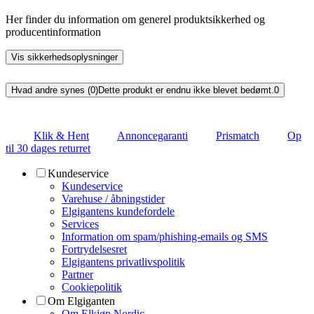
Her finder du information om generel produktsikkerhed og
producentinformation
Vis sikkerhedsoplysninger
Hvad andre synes (0)
Dette produkt er endnu ikke blevet bedømt.
0
Klik & Hent
Annoncegaranti
Prismatch
Op
til 30 dages returret
Kundeservice
Kundeservice
Varehuse / åbningstider
Elgigantens kundefordele
Services
Information om spam/phishing-emails og SMS
Fortrydelsesret
Elgigantens privatlivspolitik
Partner
Cookiepolitik
Om Elgiganten
Om Elkjøp Nordic