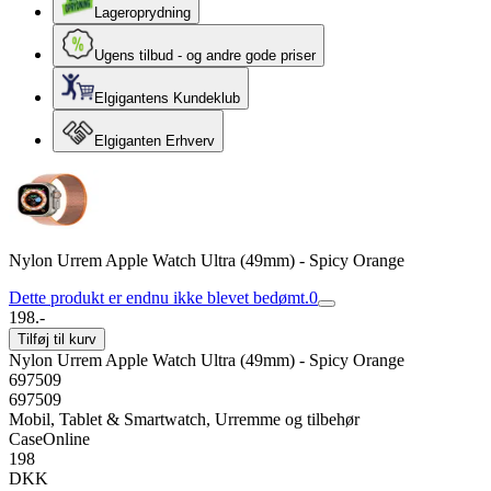
Lageroprydning
Ugens tilbud - og andre gode priser
Elgigantens Kundeklub
Elgiganten Erhverv
Nylon Urrem Apple Watch Ultra (49mm) - Spicy Orange
Dette produkt er endnu ikke blevet bedømt.
0
198.-
Tilføj til kurv
Nylon Urrem Apple Watch Ultra (49mm) - Spicy Orange
697509
697509
Mobil, Tablet & Smartwatch, Urremme og tilbehør
CaseOnline
198
DKK