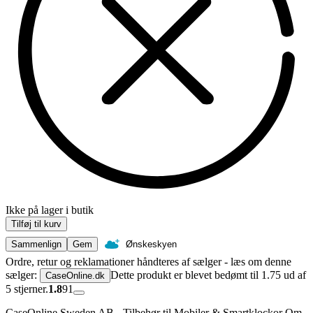
Ikke på lager i butik
Tilføj til kurv
Sammenlign
Gem
Ønskeskyen
Ordre, retur og reklamationer håndteres af sælger - læs om denne
sælger:
Dette produkt er blevet bedømt til 1.75 ud af
CaseOnline.dk
5 stjerner.
1.8
91
CaseOnline Sweden AB - Tilbehør til Mobiler & Smartklockor Om