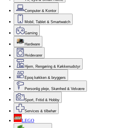
Computer & Kontor
Mobil, Tablet & Smartwatch
Gaming
Hardware
Hvidevarer
Hjem, Rengøring & Køkkenudstyr
Epoq køkken & bryggers
Personlig pleje, Skønhed & Velvære
Sport, Fritid & Hobby
Services & tilbehør
LEGO