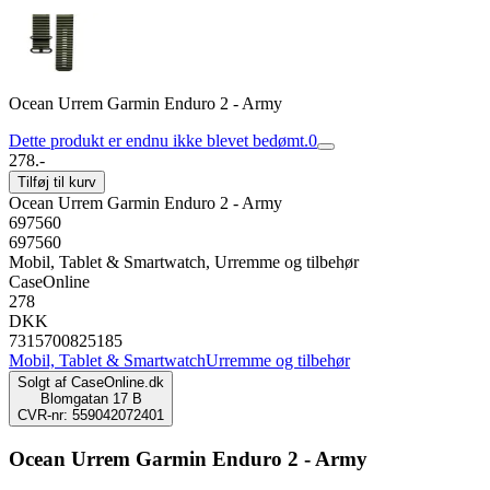
Ocean Urrem Garmin Enduro 2 - Army
Dette produkt er endnu ikke blevet bedømt.
0
278.-
Tilføj til kurv
Ocean Urrem Garmin Enduro 2 - Army
697560
697560
Mobil, Tablet & Smartwatch, Urremme og tilbehør
CaseOnline
278
DKK
7315700825185
Mobil, Tablet & Smartwatch
Urremme og tilbehør
Solgt af
CaseOnline.dk
Blomgatan 17 B
CVR-nr: 559042072401
Ocean Urrem Garmin Enduro 2 - Army