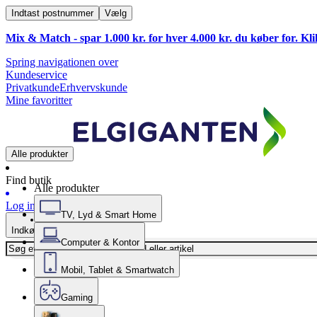
Indtast postnummer
Vælg
Mix & Match - spar 1.000 kr. for hver 4.000 kr. du køber for. Kl
Spring navigationen over
Kundeservice
Privatkunde
Erhvervskunde
Mine favoritter
Alle produkter
Find butik
Alle produkter
Log ind
TV, Lyd & Smart Home
Indkøbskurv
Computer & Kontor
Mobil, Tablet & Smartwatch
Gaming