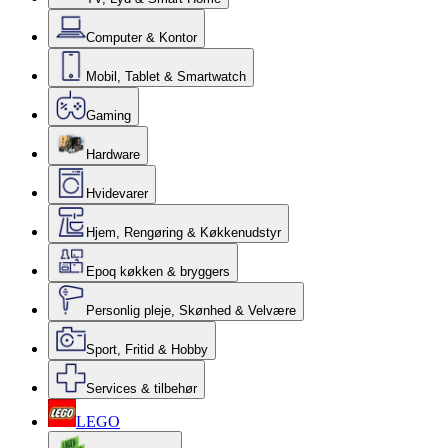
Computer & Kontor
Mobil, Tablet & Smartwatch
Gaming
Hardware
Hvidevarer
Hjem, Rengøring & Køkkenudstyr
Epoq køkken & bryggers
Personlig pleje, Skønhed & Velvære
Sport, Fritid & Hobby
Services & tilbehør
LEGO