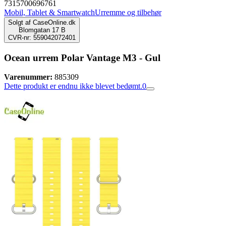
7315700696761
Mobil, Tablet & Smartwatch
Urremme og tilbehør
Solgt af
CaseOnline.dk
Blomgatan 17 B
CVR-nr: 559042072401
Ocean urrem Polar Vantage M3 - Gul
Varenummer:
885309
Dette produkt er endnu ikke blevet bedømt.
0