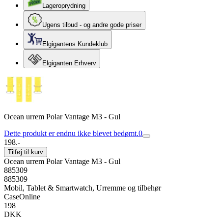
Lageroprydning
Ugens tilbud - og andre gode priser
Elgigantens Kundeklub
Elgiganten Erhverv
Ocean urrem Polar Vantage M3 - Gul
Dette produkt er endnu ikke blevet bedømt.
0
198.-
Tilføj til kurv
Ocean urrem Polar Vantage M3 - Gul
885309
885309
Mobil, Tablet & Smartwatch, Urremme og tilbehør
CaseOnline
198
DKK