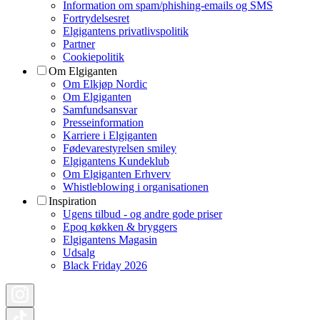
Information om spam/phishing-emails og SMS
Fortrydelsesret
Elgigantens privatlivspolitik
Partner
Cookiepolitik
Om Elgiganten
Om Elkjøp Nordic
Om Elgiganten
Samfundsansvar
Presseinformation
Karriere i Elgiganten
Fødevarestyrelsen smiley
Elgigantens Kundeklub
Om Elgiganten Erhverv
Whistleblowing i organisationen
Inspiration
Ugens tilbud - og andre gode priser
Epoq køkken & bryggers
Elgigantens Magasin
Udsalg
Black Friday 2026