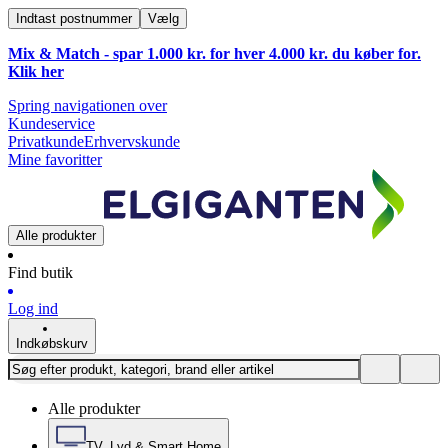
Indtast postnummer
Vælg
Mix & Match - spar 1.000 kr. for hver 4.000 kr. du køber for.
Klik
her
Spring navigationen over
Kundeservice
Privatkunde
Erhvervskunde
Mine favoritter
Alle produkter
Find butik
Log ind
Indkøbskurv
Alle produkter
TV, Lyd & Smart Home