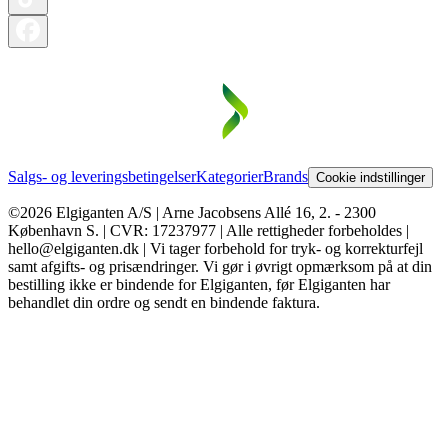
Salgs- og leveringsbetingelser
Kategorier
Brands
Cookie indstillinger
©2026 Elgiganten A/S | Arne Jacobsens Allé 16, 2. - 2300
København S. | CVR: 17237977 | Alle rettigheder forbeholdes |
hello@elgiganten.dk | Vi tager forbehold for tryk- og korrekturfejl
samt afgifts- og prisændringer. Vi gør i øvrigt opmærksom på at din
bestilling ikke er bindende for Elgiganten, før Elgiganten har
behandlet din ordre og sendt en bindende faktura.