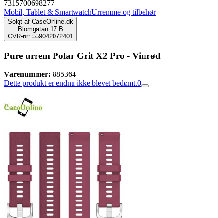
7315700698277
Mobil, Tablet & Smartwatch
Urremme og tilbehør
Solgt af
CaseOnline.dk
Blomgatan 17 B
CVR-nr: 559042072401
Pure urrem Polar Grit X2 Pro - Vinrød
Varenummer:
885364
Dette produkt er endnu ikke blevet bedømt.
0