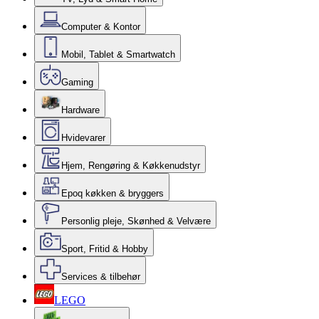
Computer & Kontor
Mobil, Tablet & Smartwatch
Gaming
Hardware
Hvidevarer
Hjem, Rengøring & Køkkenudstyr
Epoq køkken & bryggers
Personlig pleje, Skønhed & Velvære
Sport, Fritid & Hobby
Services & tilbehør
LEGO