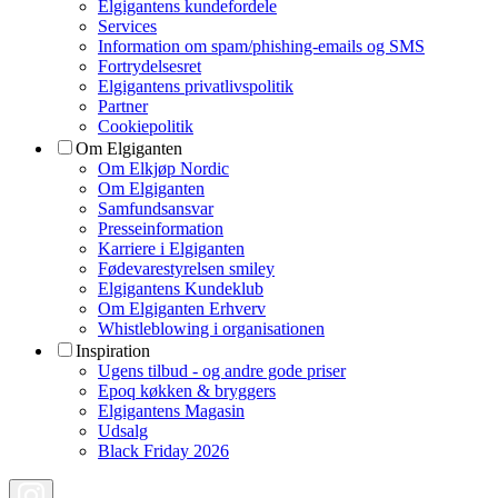
Elgigantens kundefordele
Services
Information om spam/phishing-emails og SMS
Fortrydelsesret
Elgigantens privatlivspolitik
Partner
Cookiepolitik
Om Elgiganten
Om Elkjøp Nordic
Om Elgiganten
Samfundsansvar
Presseinformation
Karriere i Elgiganten
Fødevarestyrelsen smiley
Elgigantens Kundeklub
Om Elgiganten Erhverv
Whistleblowing i organisationen
Inspiration
Ugens tilbud - og andre gode priser
Epoq køkken & bryggers
Elgigantens Magasin
Udsalg
Black Friday 2026