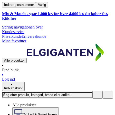
Indtast postnummer
Vælg
Mix & Match - spar 1.000 kr. for hver 4.000 kr. du køber for.
Klik
her
Spring navigationen over
Kundeservice
Privatkunde
Erhvervskunde
Mine favoritter
Alle produkter
Find butik
Log ind
Indkøbskurv
Alle produkter
TV, Lyd & Smart Home