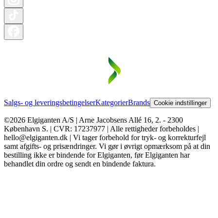
Salgs- og leveringsbetingelser
Kategorier
Brands
Cookie indstillinger
©2026 Elgiganten A/S | Arne Jacobsens Allé 16, 2. - 2300
København S. | CVR: 17237977 | Alle rettigheder forbeholdes |
hello@elgiganten.dk | Vi tager forbehold for tryk- og korrekturfejl
samt afgifts- og prisændringer. Vi gør i øvrigt opmærksom på at din
bestilling ikke er bindende for Elgiganten, før Elgiganten har
behandlet din ordre og sendt en bindende faktura.