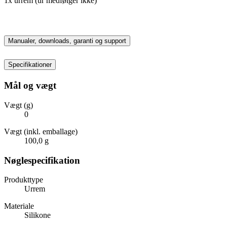
1x urrem (ur medfølger ikke)
Manualer, downloads, garanti og support
Specifikationer
Mål og vægt
Vægt (g)
0
Vægt (inkl. emballage)
100,0 g
Nøglespecifikation
Produkttype
Urrem
Materiale
Silikone