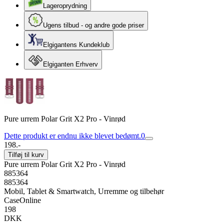
Lageroprydning
Ugens tilbud - og andre gode priser
Elgigantens Kundeklub
Elgiganten Erhverv
Pure urrem Polar Grit X2 Pro - Vinrød
Dette produkt er endnu ikke blevet bedømt.
0
198.-
Tilføj til kurv
Pure urrem Polar Grit X2 Pro - Vinrød
885364
885364
Mobil, Tablet & Smartwatch, Urremme og tilbehør
CaseOnline
198
DKK