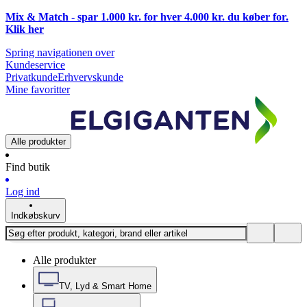
Mix & Match - spar 1.000 kr. for hver 4.000 kr. du køber for.
Klik
her
Spring navigationen over
Kundeservice
Privatkunde
Erhvervskunde
Mine favoritter
Alle produkter
Find butik
Log ind
Indkøbskurv
Alle produkter
TV, Lyd & Smart Home