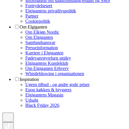
Information om spam/phishing-emails og SMS
Fortrydelsesret
Elgigantens privatlivspolitik
Partner
Cookiepolitik
Om Elgiganten
Om Elkjøp Nordic
Om Elgiganten
Samfundsansvar
Presseinformation
Karriere i Elgiganten
Fødevarestyrelsen smiley
Elgigantens Kundeklub
Om Elgiganten Erhverv
Whistleblowing i organisationen
Inspiration
Ugens tilbud - og andre gode priser
Epoq køkken & bryggers
Elgigantens Magasin
Udsalg
Black Friday 2026