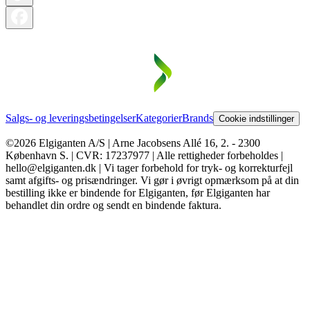
Salgs- og leveringsbetingelser
Kategorier
Brands
Cookie indstillinger
©2026 Elgiganten A/S | Arne Jacobsens Allé 16, 2. - 2300
København S. | CVR: 17237977 | Alle rettigheder forbeholdes |
hello@elgiganten.dk | Vi tager forbehold for tryk- og korrekturfejl
samt afgifts- og prisændringer. Vi gør i øvrigt opmærksom på at din
bestilling ikke er bindende for Elgiganten, før Elgiganten har
behandlet din ordre og sendt en bindende faktura.