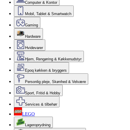
Computer & Kontor
Mobil, Tablet & Smartwatch
Gaming
Hardware
Hvidevarer
Hjem, Rengøring & Køkkenudstyr
Epoq køkken & bryggers
Personlig pleje, Skønhed & Velvære
Sport, Fritid & Hobby
Services & tilbehør
LEGO
Lageroprydning