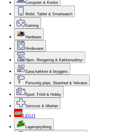
Computer & Kontor
Mobil, Tablet & Smartwatch
Gaming
Hardware
Hvidevarer
Hjem, Rengøring & Køkkenudstyr
Epoq køkken & bryggers
Personlig pleje, Skønhed & Velvære
Sport, Fritid & Hobby
Services & tilbehør
LEGO
Lageroprydning