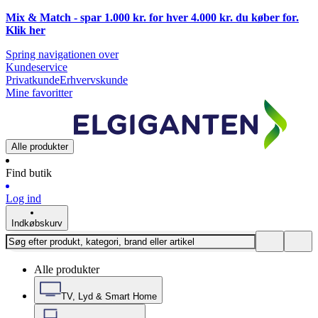
Mix & Match - spar 1.000 kr. for hver 4.000 kr. du køber for.
Klik
her
Spring navigationen over
Kundeservice
Privatkunde
Erhvervskunde
Mine favoritter
Alle produkter
Find butik
Log ind
Indkøbskurv
Alle produkter
TV, Lyd & Smart Home