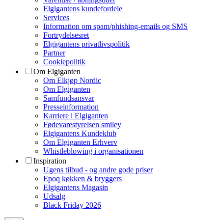
Elgigantens kundefordele
Services
Information om spam/phishing-emails og SMS
Fortrydelsesret
Elgigantens privatlivspolitik
Partner
Cookiepolitik
Om Elgiganten
Om Elkjøp Nordic
Om Elgiganten
Samfundsansvar
Presseinformation
Karriere i Elgiganten
Fødevarestyrelsen smiley
Elgigantens Kundeklub
Om Elgiganten Erhverv
Whistleblowing i organisationen
Inspiration
Ugens tilbud - og andre gode priser
Epoq køkken & bryggers
Elgigantens Magasin
Udsalg
Black Friday 2026