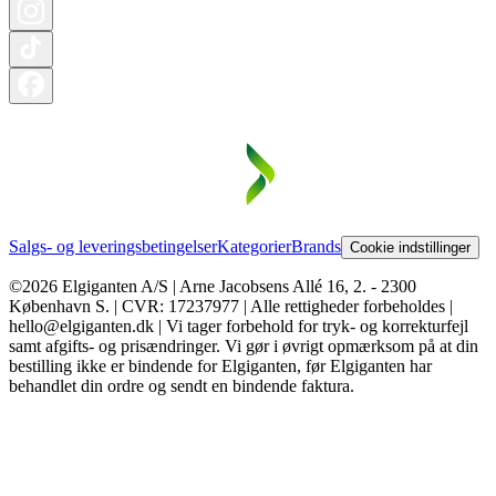
Salgs- og leveringsbetingelser
Kategorier
Brands
Cookie indstillinger
©2026 Elgiganten A/S | Arne Jacobsens Allé 16, 2. - 2300
København S. | CVR: 17237977 | Alle rettigheder forbeholdes |
hello@elgiganten.dk | Vi tager forbehold for tryk- og korrekturfejl
samt afgifts- og prisændringer. Vi gør i øvrigt opmærksom på at din
bestilling ikke er bindende for Elgiganten, før Elgiganten har
behandlet din ordre og sendt en bindende faktura.