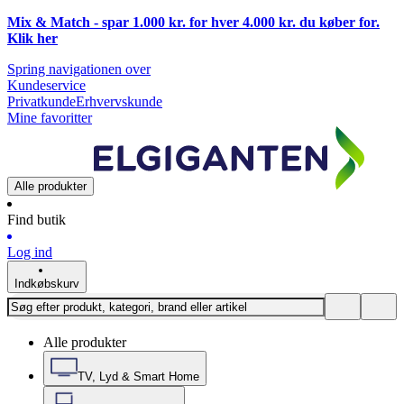
Mix & Match - spar 1.000 kr. for hver 4.000 kr. du køber for.
Klik
her
Spring navigationen over
Kundeservice
Privatkunde
Erhvervskunde
Mine favoritter
Alle produkter
Find butik
Log ind
Indkøbskurv
Alle produkter
TV, Lyd & Smart Home