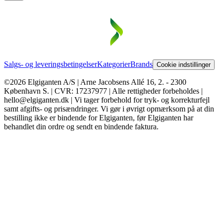
Salgs- og leveringsbetingelser
Kategorier
Brands
Cookie indstillinger
©2026 Elgiganten A/S | Arne Jacobsens Allé 16, 2. - 2300
København S. | CVR: 17237977 | Alle rettigheder forbeholdes |
hello@elgiganten.dk | Vi tager forbehold for tryk- og korrekturfejl
samt afgifts- og prisændringer. Vi gør i øvrigt opmærksom på at din
bestilling ikke er bindende for Elgiganten, før Elgiganten har
behandlet din ordre og sendt en bindende faktura.