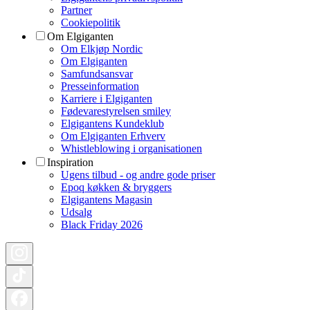
Partner
Cookiepolitik
Om Elgiganten
Om Elkjøp Nordic
Om Elgiganten
Samfundsansvar
Presseinformation
Karriere i Elgiganten
Fødevarestyrelsen smiley
Elgigantens Kundeklub
Om Elgiganten Erhverv
Whistleblowing i organisationen
Inspiration
Ugens tilbud - og andre gode priser
Epoq køkken & bryggers
Elgigantens Magasin
Udsalg
Black Friday 2026