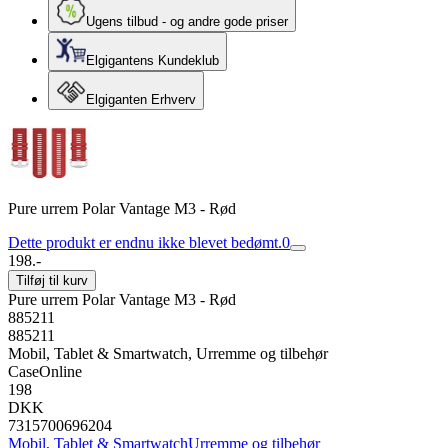
Ugens tilbud - og andre gode priser
Elgigantens Kundeklub
Elgiganten Erhverv
Pure urrem Polar Vantage M3 - Rød
Dette produkt er endnu ikke blevet bedømt.
0
198.-
Tilføj til kurv
Pure urrem Polar Vantage M3 - Rød
885211
885211
Mobil, Tablet & Smartwatch, Urremme og tilbehør
CaseOnline
198
DKK
7315700696204
Mobil, Tablet & Smartwatch
Urremme og tilbehør