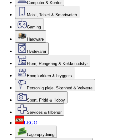
Computer & Kontor
Mobil, Tablet & Smartwatch
Gaming
Hardware
Hvidevarer
Hjem, Rengøring & Køkkenudstyr
Epoq køkken & bryggers
Personlig pleje, Skønhed & Velvære
Sport, Fritid & Hobby
Services & tilbehør
LEGO
Lageroprydning