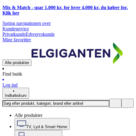
Mix & Match - spar 1.000 kr. for hver 4.000 kr. du køber for.
Klik
her
Spring navigationen over
Kundeservice
Privatkunde
Erhvervskunde
Mine favoritter
Alle produkter
Find butik
Log ind
Indkøbskurv
Alle produkter
TV, Lyd & Smart Home