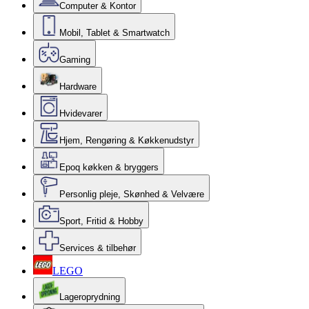
Computer & Kontor
Mobil, Tablet & Smartwatch
Gaming
Hardware
Hvidevarer
Hjem, Rengøring & Køkkenudstyr
Epoq køkken & bryggers
Personlig pleje, Skønhed & Velvære
Sport, Fritid & Hobby
Services & tilbehør
LEGO
Lageroprydning