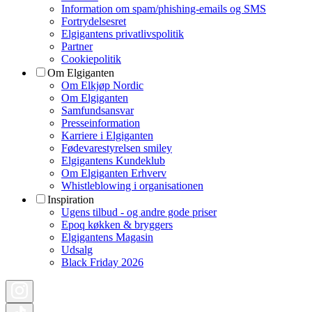
Information om spam/phishing-emails og SMS
Fortrydelsesret
Elgigantens privatlivspolitik
Partner
Cookiepolitik
Om Elgiganten
Om Elkjøp Nordic
Om Elgiganten
Samfundsansvar
Presseinformation
Karriere i Elgiganten
Fødevarestyrelsen smiley
Elgigantens Kundeklub
Om Elgiganten Erhverv
Whistleblowing i organisationen
Inspiration
Ugens tilbud - og andre gode priser
Epoq køkken & bryggers
Elgigantens Magasin
Udsalg
Black Friday 2026