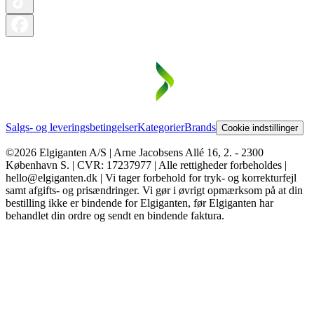
Salgs- og leveringsbetingelser
Kategorier
Brands
Cookie indstillinger
©2026 Elgiganten A/S | Arne Jacobsens Allé 16, 2. - 2300
København S. | CVR: 17237977 | Alle rettigheder forbeholdes |
hello@elgiganten.dk | Vi tager forbehold for tryk- og korrekturfejl
samt afgifts- og prisændringer. Vi gør i øvrigt opmærksom på at din
bestilling ikke er bindende for Elgiganten, før Elgiganten har
behandlet din ordre og sendt en bindende faktura.