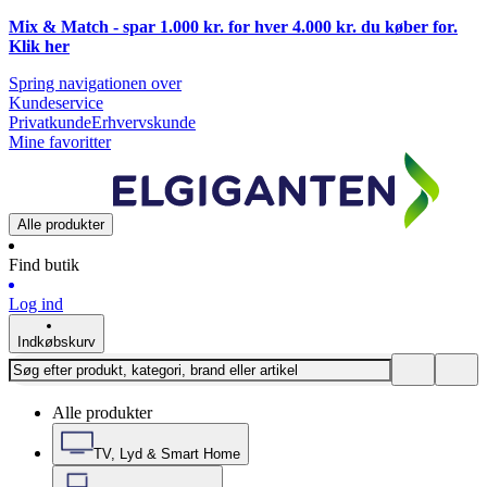
Mix & Match - spar 1.000 kr. for hver 4.000 kr. du køber for.
Klik
her
Spring navigationen over
Kundeservice
Privatkunde
Erhvervskunde
Mine favoritter
Alle produkter
Find butik
Log ind
Indkøbskurv
Alle produkter
TV, Lyd & Smart Home