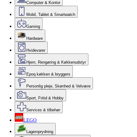
Computer & Kontor
Mobil, Tablet & Smartwatch
Gaming
Hardware
Hvidevarer
Hjem, Rengøring & Køkkenudstyr
Epoq køkken & bryggers
Personlig pleje, Skønhed & Velvære
Sport, Fritid & Hobby
Services & tilbehør
LEGO
Lageroprydning