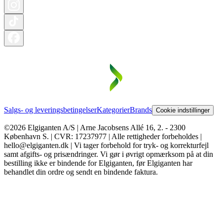
Salgs- og leveringsbetingelser
Kategorier
Brands
Cookie indstillinger
©2026 Elgiganten A/S | Arne Jacobsens Allé 16, 2. - 2300
København S. | CVR: 17237977 | Alle rettigheder forbeholdes |
hello@elgiganten.dk | Vi tager forbehold for tryk- og korrekturfejl
samt afgifts- og prisændringer. Vi gør i øvrigt opmærksom på at din
bestilling ikke er bindende for Elgiganten, før Elgiganten har
behandlet din ordre og sendt en bindende faktura.