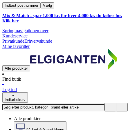
Indtast postnummer
Vælg
Mix & Match - spar 1.000 kr. for hver 4.000 kr. du køber for.
Klik
her
Spring navigationen over
Kundeservice
Privatkunde
Erhvervskunde
Mine favoritter
Alle produkter
Find butik
Log ind
Indkøbskurv
Alle produkter
TV, Lyd & Smart Home