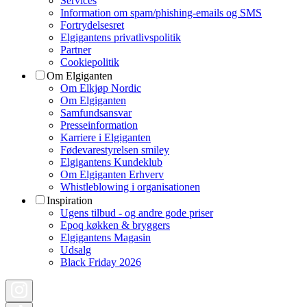
Services
Information om spam/phishing-emails og SMS
Fortrydelsesret
Elgigantens privatlivspolitik
Partner
Cookiepolitik
Om Elgiganten
Om Elkjøp Nordic
Om Elgiganten
Samfundsansvar
Presseinformation
Karriere i Elgiganten
Fødevarestyrelsen smiley
Elgigantens Kundeklub
Om Elgiganten Erhverv
Whistleblowing i organisationen
Inspiration
Ugens tilbud - og andre gode priser
Epoq køkken & bryggers
Elgigantens Magasin
Udsalg
Black Friday 2026