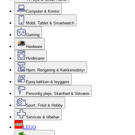
Computer & Kontor
Mobil, Tablet & Smartwatch
Gaming
Hardware
Hvidevarer
Hjem, Rengøring & Køkkenudstyr
Epoq køkken & bryggers
Personlig pleje, Skønhed & Velvære
Sport, Fritid & Hobby
Services & tilbehør
LEGO