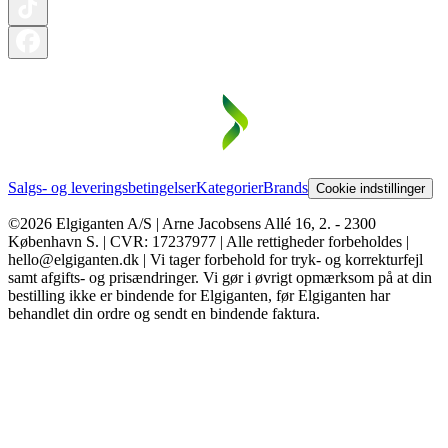
Salgs- og leveringsbetingelser
Kategorier
Brands
Cookie indstillinger
©2026 Elgiganten A/S | Arne Jacobsens Allé 16, 2. - 2300
København S. | CVR: 17237977 | Alle rettigheder forbeholdes |
hello@elgiganten.dk | Vi tager forbehold for tryk- og korrekturfejl
samt afgifts- og prisændringer. Vi gør i øvrigt opmærksom på at din
bestilling ikke er bindende for Elgiganten, før Elgiganten har
behandlet din ordre og sendt en bindende faktura.