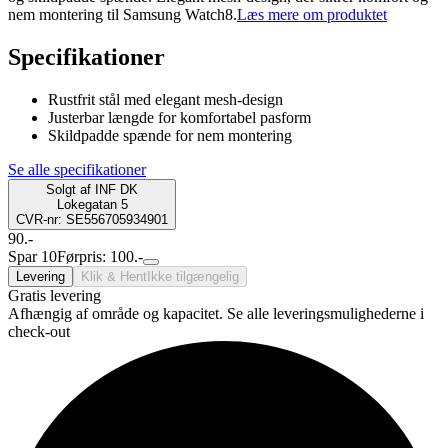
nem montering til Samsung Watch8.
Læs mere om produktet
Specifikationer
Rustfrit stål med elegant mesh-design
Justerbar længde for komfortabel pasform
Skildpadde spænde for nem montering
Se alle specifikationer
Solgt af
INF DK
Lokegatan 5
CVR-nr: SE556705934901
90.-
Spar 10
Førpris: 100.-
Levering
Klik & Hent
Ikke tilgængelig
Gratis levering
Afhængig af område og kapacitet. Se alle leveringsmulighederne i
check-out