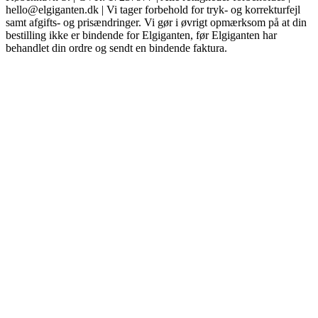
hello@elgiganten.dk | Vi tager forbehold for tryk- og korrekturfejl
samt afgifts- og prisændringer. Vi gør i øvrigt opmærksom på at din
bestilling ikke er bindende for Elgiganten, før Elgiganten har
behandlet din ordre og sendt en bindende faktura.