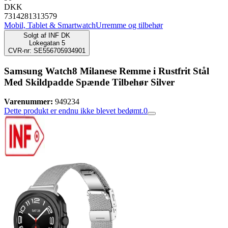
DKK
7314281313579
Mobil, Tablet & Smartwatch
Urremme og tilbehør
Solgt af
INF DK
Lokegatan 5
CVR-nr: SE556705934901
Samsung Watch8 Milanese Remme i Rustfrit Stål
Med Skildpadde Spænde Tilbehør Silver
Varenummer:
949234
Dette produkt er endnu ikke blevet bedømt.
0