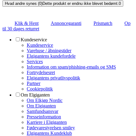
Hvad andre synes (0)
Dette produkt er endnu ikke blevet bedømt.
0
Klik & Hent
Annoncegaranti
Prismatch
Op
til 30 dages returret
Kundeservice
Kundeservice
Varehuse / åbningstider
Elgigantens kundefordele
Services
Information om spam/phishing-emails og SMS
Fortrydelsesret
Elgigantens privatlivspolitik
Partner
Cookiepolitik
Om Elgiganten
Om Elkjøp Nordic
Om Elgiganten
Samfundsansvar
Presseinformation
Karriere i Elgiganten
Fødevarestyrelsen smiley
Elgigantens Kundeklub