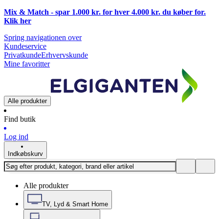
Mix & Match - spar 1.000 kr. for hver 4.000 kr. du køber for.
Klik
her
Spring navigationen over
Kundeservice
Privatkunde
Erhvervskunde
Mine favoritter
Alle produkter
Find butik
Log ind
Indkøbskurv
Alle produkter
TV, Lyd & Smart Home