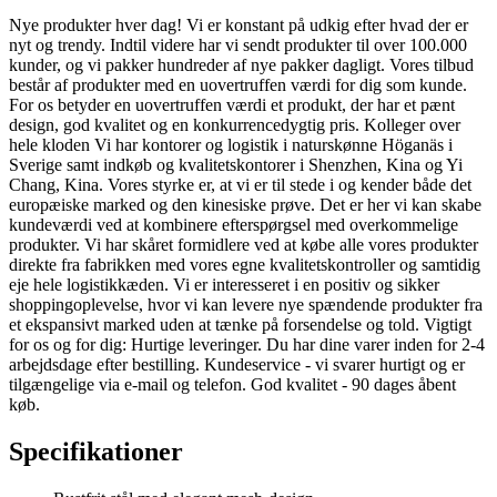
Nye produkter hver dag! Vi er konstant på udkig efter hvad der er
nyt og trendy. Indtil videre har vi sendt produkter til over 100.000
kunder, og vi pakker hundreder af nye pakker dagligt. Vores tilbud
består af produkter med en uovertruffen værdi for dig som kunde.
For os betyder en uovertruffen værdi et produkt, der har et pænt
design, god kvalitet og en konkurrencedygtig pris. Kolleger over
hele kloden Vi har kontorer og logistik i naturskønne Höganäs i
Sverige samt indkøb og kvalitetskontorer i Shenzhen, Kina og Yi
Chang, Kina. Vores styrke er, at vi er til stede i og kender både det
europæiske marked og den kinesiske prøve. Det er her vi kan skabe
kundeværdi ved at kombinere efterspørgsel med overkommelige
produkter. Vi har skåret formidlere ved at købe alle vores produkter
direkte fra fabrikken med vores egne kvalitetskontroller og samtidig
eje hele logistikkæden. Vi er interesseret i en positiv og sikker
shoppingoplevelse, hvor vi kan levere nye spændende produkter fra
et ekspansivt marked uden at tænke på forsendelse og told. Vigtigt
for os og for dig: Hurtige leveringer. Du har dine varer inden for 2-4
arbejdsdage efter bestilling. Kundeservice - vi svarer hurtigt og er
tilgængelige via e-mail og telefon. God kvalitet - 90 dages åbent
køb.
Specifikationer