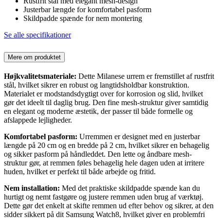
Rustfrit stål med elegant mesh-design
Justerbar længde for komfortabel pasform
Skildpadde spænde for nem montering
Se alle specifikationer
Mere om produktet
Højkvalitetsmateriale:
Dette Milanese urrem er fremstillet af rustfrit
stål, hvilket sikrer en robust og langtidsholdbar konstruktion.
Materialet er modstandsdygtigt over for korrosion og slid, hvilket
gør det ideelt til daglig brug. Den fine mesh-struktur giver samtidig
en elegant og moderne æstetik, der passer til både formelle og
afslappede lejligheder.
Komfortabel pasform:
Urremmen er designet med en justerbar
længde på 20 cm og en bredde på 2 cm, hvilket sikrer en behagelig
og sikker pasform på håndleddet. Den lette og åndbare mesh-
struktur gør, at remmen føles behagelig hele dagen uden at irritere
huden, hvilket er perfekt til både arbejde og fritid.
Nem installation:
Med det praktiske skildpadde spænde kan du
hurtigt og nemt fastgøre og justere remmen uden brug af værktøj.
Dette gør det enkelt at skifte remmen ud efter behov og sikrer, at den
sidder sikkert på dit Samsung Watch8, hvilket giver en problemfri