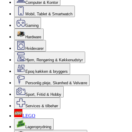
Computer & Kontor
Mobil, Tablet & Smartwatch
Gaming
Hardware
Hvidevarer
Hjem, Rengøring & Køkkenudstyr
Epoq køkken & bryggers
Personlig pleje, Skønhed & Velvære
Sport, Fritid & Hobby
Services & tilbehør
LEGO
Lageroprydning