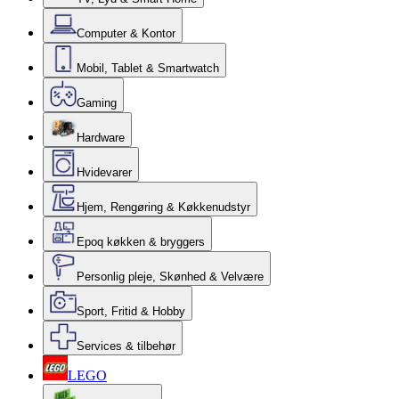
Computer & Kontor
Mobil, Tablet & Smartwatch
Gaming
Hardware
Hvidevarer
Hjem, Rengøring & Køkkenudstyr
Epoq køkken & bryggers
Personlig pleje, Skønhed & Velvære
Sport, Fritid & Hobby
Services & tilbehør
LEGO