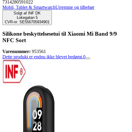
7314280591022
Mobil, Tablet & Smartwatch
Urremme og tilbehør
Solgt af
INF DK
Lokegatan 5
CVR-nr: SE556705934901
Silikone beskyttelsesetui til Xiaomi Mi Band 9/9
NFC Sort
Varenummer:
953561
Dette produkt er endnu ikke blevet bedømt.
0