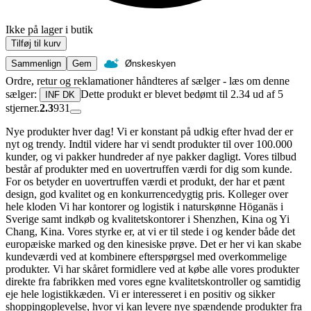
Ikke på lager i butik
Tilføj til kurv
Sammenlign
Gem
Ønskeskyen
Ordre, retur og reklamationer håndteres af sælger - læs om denne
sælger:
Dette produkt er blevet bedømt til 2.34 ud af 5
INF DK
stjerner.
2.3
931
Nye produkter hver dag! Vi er konstant på udkig efter hvad der er
nyt og trendy. Indtil videre har vi sendt produkter til over 100.000
kunder, og vi pakker hundreder af nye pakker dagligt. Vores tilbud
består af produkter med en uovertruffen værdi for dig som kunde.
For os betyder en uovertruffen værdi et produkt, der har et pænt
design, god kvalitet og en konkurrencedygtig pris. Kolleger over
hele kloden Vi har kontorer og logistik i naturskønne Höganäs i
Sverige samt indkøb og kvalitetskontorer i Shenzhen, Kina og Yi
Chang, Kina. Vores styrke er, at vi er til stede i og kender både det
europæiske marked og den kinesiske prøve. Det er her vi kan skabe
kundeværdi ved at kombinere efterspørgsel med overkommelige
produkter. Vi har skåret formidlere ved at købe alle vores produkter
direkte fra fabrikken med vores egne kvalitetskontroller og samtidig
eje hele logistikkæden. Vi er interesseret i en positiv og sikker
shoppingoplevelse, hvor vi kan levere nye spændende produkter fra