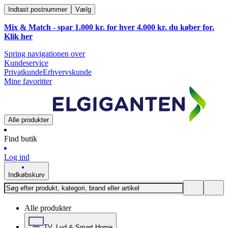
Indtast postnummer
Vælg
Mix & Match - spar 1.000 kr. for hver 4.000 kr. du køber for.
Klik
her
Spring navigationen over
Kundeservice
Privatkunde
Erhvervskunde
Mine favoritter
Alle produkter
Find butik
Log ind
Indkøbskurv
Alle produkter
TV, Lyd & Smart Home