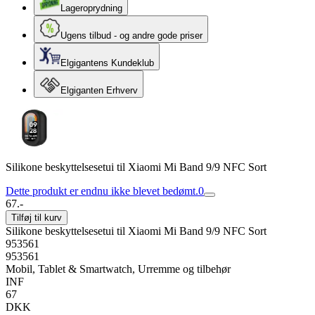
Lageroprydning
Ugens tilbud - og andre gode priser
Elgigantens Kundeklub
Elgiganten Erhverv
Silikone beskyttelsesetui til Xiaomi Mi Band 9/9 NFC Sort
Dette produkt er endnu ikke blevet bedømt.
0
67.-
Tilføj til kurv
Silikone beskyttelsesetui til Xiaomi Mi Band 9/9 NFC Sort
953561
953561
Mobil, Tablet & Smartwatch, Urremme og tilbehør
INF
67
DKK