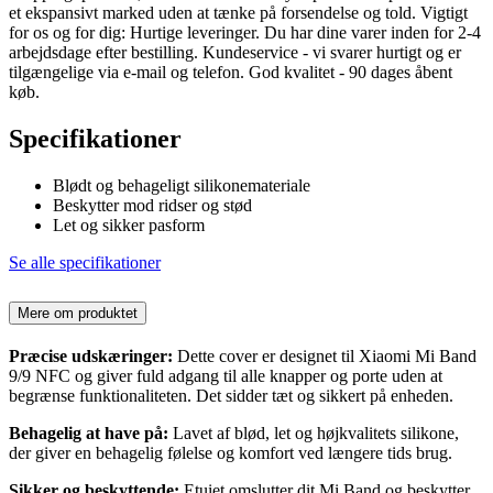
et ekspansivt marked uden at tænke på forsendelse og told. Vigtigt
for os og for dig: Hurtige leveringer. Du har dine varer inden for 2-4
arbejdsdage efter bestilling. Kundeservice - vi svarer hurtigt og er
tilgængelige via e-mail og telefon. God kvalitet - 90 dages åbent
køb.
Specifikationer
Blødt og behageligt silikonemateriale
Beskytter mod ridser og stød
Let og sikker pasform
Se alle specifikationer
Mere om produktet
Præcise udskæringer:
Dette cover er designet til Xiaomi Mi Band
9/9 NFC og giver fuld adgang til alle knapper og porte uden at
begrænse funktionaliteten. Det sidder tæt og sikkert på enheden.
Behagelig at have på:
Lavet af blød, let og højkvalitets silikone,
der giver en behagelig følelse og komfort ved længere tids brug.
Sikker og beskyttende:
Etuiet omslutter dit Mi Band og beskytter