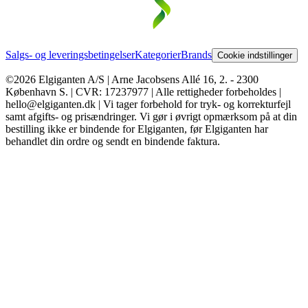
Salgs- og leveringsbetingelser
Kategorier
Brands
Cookie indstillinger
©2026 Elgiganten A/S | Arne Jacobsens Allé 16, 2. - 2300
København S. | CVR: 17237977 | Alle rettigheder forbeholdes |
hello@elgiganten.dk | Vi tager forbehold for tryk- og korrekturfejl
samt afgifts- og prisændringer. Vi gør i øvrigt opmærksom på at din
bestilling ikke er bindende for Elgiganten, før Elgiganten har
behandlet din ordre og sendt en bindende faktura.