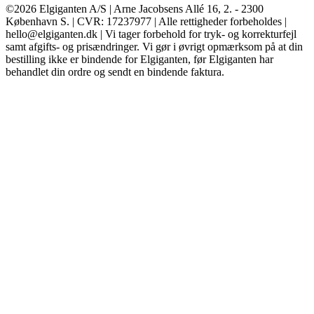
©2026 Elgiganten A/S | Arne Jacobsens Allé 16, 2. - 2300
København S. | CVR: 17237977 | Alle rettigheder forbeholdes |
hello@elgiganten.dk | Vi tager forbehold for tryk- og korrekturfejl
samt afgifts- og prisændringer. Vi gør i øvrigt opmærksom på at din
bestilling ikke er bindende for Elgiganten, før Elgiganten har
behandlet din ordre og sendt en bindende faktura.