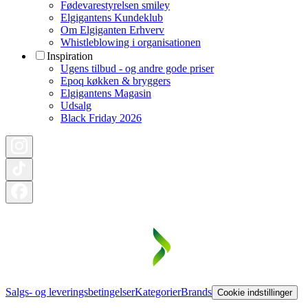
Fødevarestyrelsen smiley
Elgigantens Kundeklub
Om Elgiganten Erhverv
Whistleblowing i organisationen
Inspiration
Ugens tilbud - og andre gode priser
Epoq køkken & bryggers
Elgigantens Magasin
Udsalg
Black Friday 2026
Salgs- og leveringsbetingelser
Kategorier
Brands
Cookie indstillinger