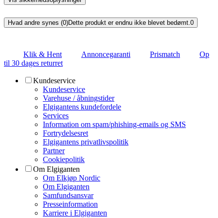
Hvad andre synes (0)
Dette produkt er endnu ikke blevet bedømt.
0
Klik & Hent
Annoncegaranti
Prismatch
Op
til 30 dages returret
Kundeservice
Kundeservice
Varehuse / åbningstider
Elgigantens kundefordele
Services
Information om spam/phishing-emails og SMS
Fortrydelsesret
Elgigantens privatlivspolitik
Partner
Cookiepolitik
Om Elgiganten
Om Elkjøp Nordic
Om Elgiganten
Samfundsansvar
Presseinformation
Karriere i Elgiganten