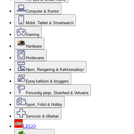
Computer & Kontor
Mobil, Tablet & Smartwatch
Gaming
Hardware
Hvidevarer
Hjem, Rengøring & Køkkenudstyr
Epoq køkken & bryggers
Personlig pleje, Skønhed & Velvære
Sport, Fritid & Hobby
Services & tilbehør
LEGO