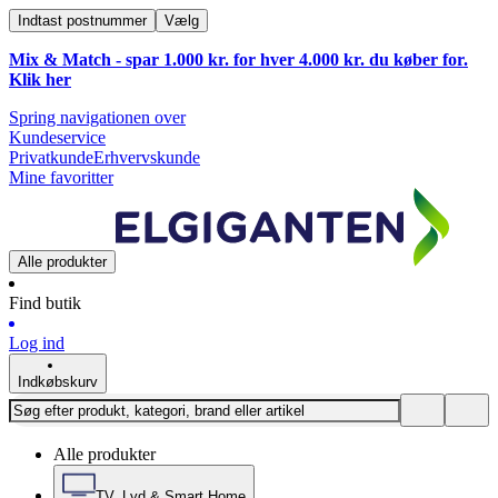
Indtast postnummer
Vælg
Mix & Match - spar 1.000 kr. for hver 4.000 kr. du køber for.
Klik
her
Spring navigationen over
Kundeservice
Privatkunde
Erhvervskunde
Mine favoritter
Alle produkter
Find butik
Log ind
Indkøbskurv
Alle produkter
TV, Lyd & Smart Home