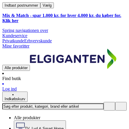
Indtast postnummer
Vælg
Mix & Match - spar 1.000 kr. for hver 4.000 kr. du køber for.
Klik
her
Spring navigationen over
Kundeservice
Privatkunde
Erhvervskunde
Mine favoritter
Alle produkter
Find butik
Log ind
Indkøbskurv
Alle produkter
TV, Lyd & Smart Home