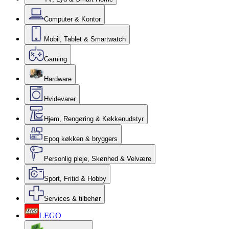
Computer & Kontor
Mobil, Tablet & Smartwatch
Gaming
Hardware
Hvidevarer
Hjem, Rengøring & Køkkenudstyr
Epoq køkken & bryggers
Personlig pleje, Skønhed & Velvære
Sport, Fritid & Hobby
Services & tilbehør
LEGO