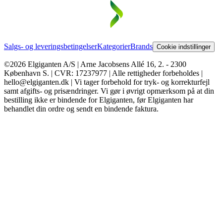
Salgs- og leveringsbetingelser
Kategorier
Brands
Cookie indstillinger
©2026 Elgiganten A/S | Arne Jacobsens Allé 16, 2. - 2300
København S. | CVR: 17237977 | Alle rettigheder forbeholdes |
hello@elgiganten.dk | Vi tager forbehold for tryk- og korrekturfejl
samt afgifts- og prisændringer. Vi gør i øvrigt opmærksom på at din
bestilling ikke er bindende for Elgiganten, før Elgiganten har
behandlet din ordre og sendt en bindende faktura.