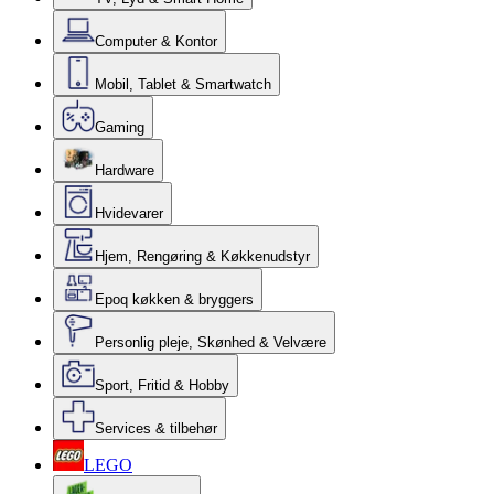
Computer & Kontor
Mobil, Tablet & Smartwatch
Gaming
Hardware
Hvidevarer
Hjem, Rengøring & Køkkenudstyr
Epoq køkken & bryggers
Personlig pleje, Skønhed & Velvære
Sport, Fritid & Hobby
Services & tilbehør
LEGO