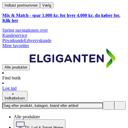
Indtast postnummer
Vælg
Mix & Match - spar 1.000 kr. for hver 4.000 kr. du køber for.
Klik
her
Spring navigationen over
Kundeservice
Privatkunde
Erhvervskunde
Mine favoritter
Alle produkter
Find butik
Log ind
Indkøbskurv
Alle produkter
TV, Lyd & Smart Home