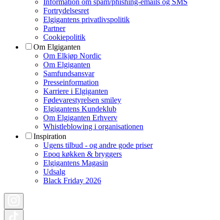
Information om spam/phishing-emails og SMS
Fortrydelsesret
Elgigantens privatlivspolitik
Partner
Cookiepolitik
Om Elgiganten
Om Elkjøp Nordic
Om Elgiganten
Samfundsansvar
Presseinformation
Karriere i Elgiganten
Fødevarestyrelsen smiley
Elgigantens Kundeklub
Om Elgiganten Erhverv
Whistleblowing i organisationen
Inspiration
Ugens tilbud - og andre gode priser
Epoq køkken & bryggers
Elgigantens Magasin
Udsalg
Black Friday 2026