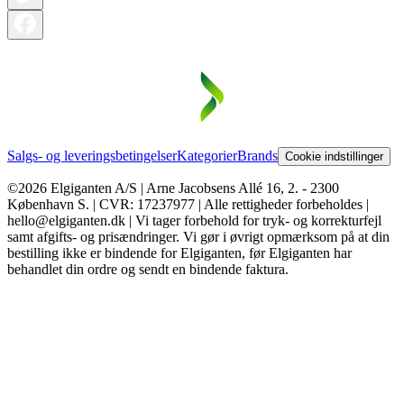
Salgs- og leveringsbetingelser
Kategorier
Brands
Cookie indstillinger
©2026 Elgiganten A/S | Arne Jacobsens Allé 16, 2. - 2300
København S. | CVR: 17237977 | Alle rettigheder forbeholdes |
hello@elgiganten.dk | Vi tager forbehold for tryk- og korrekturfejl
samt afgifts- og prisændringer. Vi gør i øvrigt opmærksom på at din
bestilling ikke er bindende for Elgiganten, før Elgiganten har
behandlet din ordre og sendt en bindende faktura.