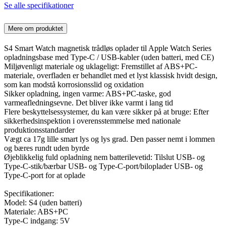
Se alle specifikationer
Mere om produktet
S4 Smart Watch magnetisk trådløs oplader til Apple Watch Series
opladningsbase med Type-C / USB-kabler (uden batteri, med CE)
Miljøvenligt materiale og uklageligt: Fremstillet af ABS+PC-
materiale, overfladen er behandlet med et lyst klassisk hvidt design,
som kan modstå korrosionsslid og oxidation
Sikker opladning, ingen varme: ABS+PC-taske, god
varmeafledningsevne. Det bliver ikke varmt i lang tid
Flere beskyttelsessystemer, du kan være sikker på at bruge: Efter
sikkerhedsinspektion i overensstemmelse med nationale
produktionsstandarder
Vægt ca 17g lille smart lys og lys grad. Den passer nemt i lommen
og bæres rundt uden byrde
Øjeblikkelig fuld opladning nem batterilevetid: Tilslut USB- og
Type-C-stik/bærbar USB- og Type-C-port/biloplader USB- og
Type-C-port for at oplade
Specifikationer:
Model: S4 (uden batteri)
Materiale: ABS+PC
Type-C indgang: 5V