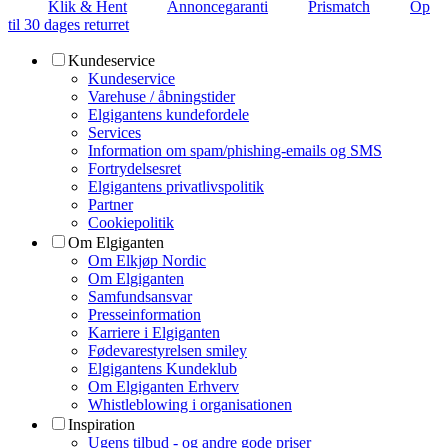
Klik & Hent
Annoncegaranti
Prismatch
Op
til 30 dages returret
Kundeservice
Kundeservice
Varehuse / åbningstider
Elgigantens kundefordele
Services
Information om spam/phishing-emails og SMS
Fortrydelsesret
Elgigantens privatlivspolitik
Partner
Cookiepolitik
Om Elgiganten
Om Elkjøp Nordic
Om Elgiganten
Samfundsansvar
Presseinformation
Karriere i Elgiganten
Fødevarestyrelsen smiley
Elgigantens Kundeklub
Om Elgiganten Erhverv
Whistleblowing i organisationen
Inspiration
Ugens tilbud - og andre gode priser