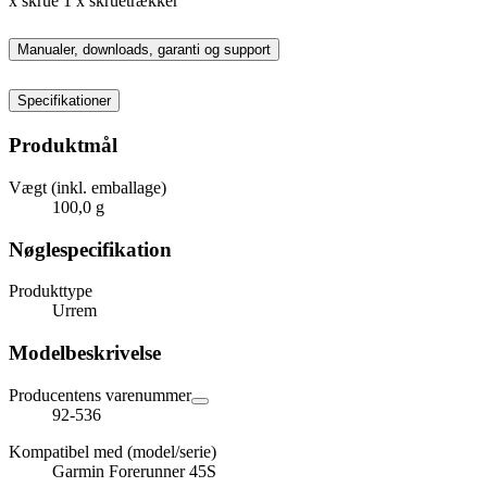
x skrue 1 x skruetrækker
Manualer, downloads, garanti og support
Specifikationer
Produktmål
Vægt (inkl. emballage)
100,0 g
Nøglespecifikation
Produkttype
Urrem
Modelbeskrivelse
Producentens varenummer
92-536
Kompatibel med (model/serie)
Garmin Forerunner 45S