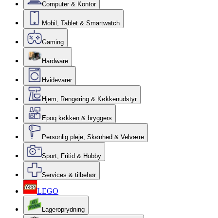
Computer & Kontor
Mobil, Tablet & Smartwatch
Gaming
Hardware
Hvidevarer
Hjem, Rengøring & Køkkenudstyr
Epoq køkken & bryggers
Personlig pleje, Skønhed & Velvære
Sport, Fritid & Hobby
Services & tilbehør
LEGO
Lageroprydning