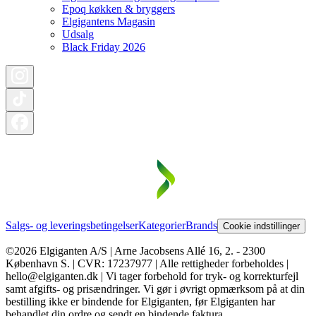
Epoq køkken & bryggers
Elgigantens Magasin
Udsalg
Black Friday 2026
Salgs- og leveringsbetingelser
Kategorier
Brands
Cookie indstillinger
©2026 Elgiganten A/S | Arne Jacobsens Allé 16, 2. - 2300
København S. | CVR: 17237977 | Alle rettigheder forbeholdes |
hello@elgiganten.dk | Vi tager forbehold for tryk- og korrekturfejl
samt afgifts- og prisændringer. Vi gør i øvrigt opmærksom på at din
bestilling ikke er bindende for Elgiganten, før Elgiganten har
behandlet din ordre og sendt en bindende faktura.