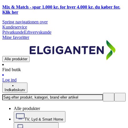
Mix & Match - spar 1.000 kr. for hver 4.000 kr. du køber for.
Klik
her
Spring navigationen over
Kundeservice
Privatkunde
Erhvervskunde
Mine favoritter
Alle produkter
Find butik
Log ind
Indkøbskurv
Alle produkter
TV, Lyd & Smart Home