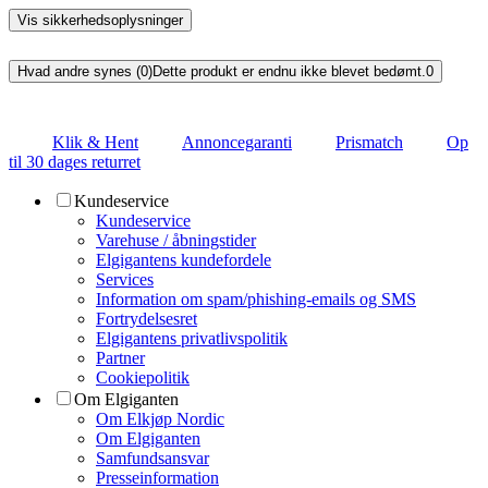
Vis sikkerhedsoplysninger
Hvad andre synes (0)
Dette produkt er endnu ikke blevet bedømt.
0
Klik & Hent
Annoncegaranti
Prismatch
Op
til 30 dages returret
Kundeservice
Kundeservice
Varehuse / åbningstider
Elgigantens kundefordele
Services
Information om spam/phishing-emails og SMS
Fortrydelsesret
Elgigantens privatlivspolitik
Partner
Cookiepolitik
Om Elgiganten
Om Elkjøp Nordic
Om Elgiganten
Samfundsansvar
Presseinformation