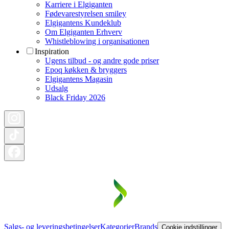
Karriere i Elgiganten
Fødevarestyrelsen smiley
Elgigantens Kundeklub
Om Elgiganten Erhverv
Whistleblowing i organisationen
Inspiration
Ugens tilbud - og andre gode priser
Epoq køkken & bryggers
Elgigantens Magasin
Udsalg
Black Friday 2026
Salgs- og leveringsbetingelser
Kategorier
Brands
Cookie indstillinger