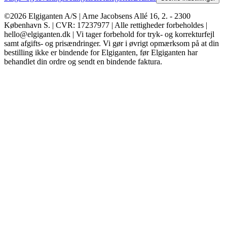
©2026 Elgiganten A/S | Arne Jacobsens Allé 16, 2. - 2300
København S. | CVR: 17237977 | Alle rettigheder forbeholdes |
hello@elgiganten.dk | Vi tager forbehold for tryk- og korrekturfejl
samt afgifts- og prisændringer. Vi gør i øvrigt opmærksom på at din
bestilling ikke er bindende for Elgiganten, før Elgiganten har
behandlet din ordre og sendt en bindende faktura.