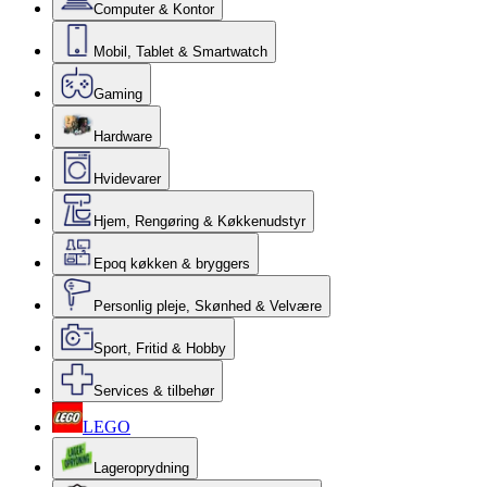
Computer & Kontor
Mobil, Tablet & Smartwatch
Gaming
Hardware
Hvidevarer
Hjem, Rengøring & Køkkenudstyr
Epoq køkken & bryggers
Personlig pleje, Skønhed & Velvære
Sport, Fritid & Hobby
Services & tilbehør
LEGO
Lageroprydning