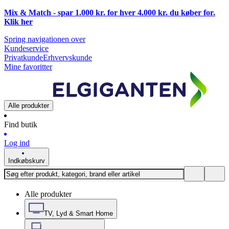
Mix & Match - spar 1.000 kr. for hver 4.000 kr. du køber for.
Klik
her
Spring navigationen over
Kundeservice
Privatkunde
Erhvervskunde
Mine favoritter
Alle produkter
Find butik
Log ind
Indkøbskurv
Alle produkter
TV, Lyd & Smart Home