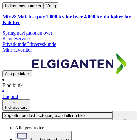
Indtast postnummer
Vælg
Mix & Match - spar 1.000 kr. for hver 4.000 kr. du køber for.
Klik
her
Spring navigationen over
Kundeservice
Privatkunde
Erhvervskunde
Mine favoritter
Alle produkter
Find butik
Log ind
Indkøbskurv
Alle produkter
TV, Lyd & Smart Home