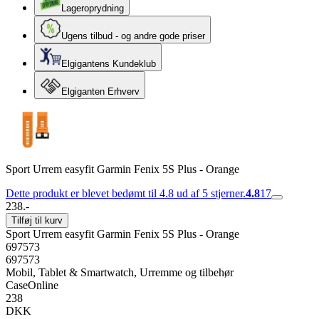
Lageroprydning
Ugens tilbud - og andre gode priser
Elgigantens Kundeklub
Elgiganten Erhverv
Sport Urrem easyfit Garmin Fenix 5S Plus - Orange
Dette produkt er blevet bedømt til 4.8 ud af 5 stjerner.
4.8
17
238.-
Tilføj til kurv
Sport Urrem easyfit Garmin Fenix 5S Plus - Orange
697573
697573
Mobil, Tablet & Smartwatch, Urremme og tilbehør
CaseOnline
238
DKK