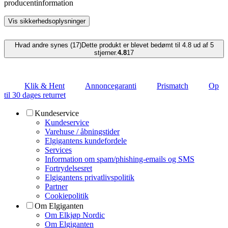
producentinformation
Vis sikkerhedsoplysninger
Hvad andre synes (17)
Dette produkt er blevet bedømt til 4.8 ud af 5
stjerner.
4.8
17
Klik & Hent
Annoncegaranti
Prismatch
Op
til 30 dages returret
Kundeservice
Kundeservice
Varehuse / åbningstider
Elgigantens kundefordele
Services
Information om spam/phishing-emails og SMS
Fortrydelsesret
Elgigantens privatlivspolitik
Partner
Cookiepolitik
Om Elgiganten
Om Elkjøp Nordic
Om Elgiganten