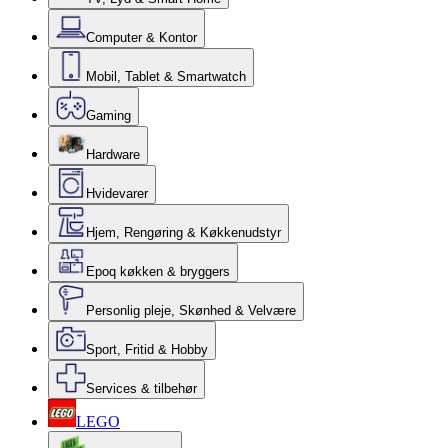
Computer & Kontor
Mobil, Tablet & Smartwatch
Gaming
Hardware
Hvidevarer
Hjem, Rengøring & Køkkenudstyr
Epoq køkken & bryggers
Personlig pleje, Skønhed & Velvære
Sport, Fritid & Hobby
Services & tilbehør
LEGO