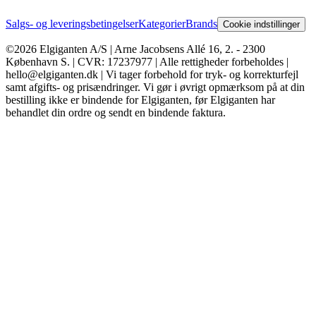
Salgs- og leveringsbetingelser
Kategorier
Brands
Cookie indstillinger
©2026 Elgiganten A/S | Arne Jacobsens Allé 16, 2. - 2300
København S. | CVR: 17237977 | Alle rettigheder forbeholdes |
hello@elgiganten.dk | Vi tager forbehold for tryk- og korrekturfejl
samt afgifts- og prisændringer. Vi gør i øvrigt opmærksom på at din
bestilling ikke er bindende for Elgiganten, før Elgiganten har
behandlet din ordre og sendt en bindende faktura.