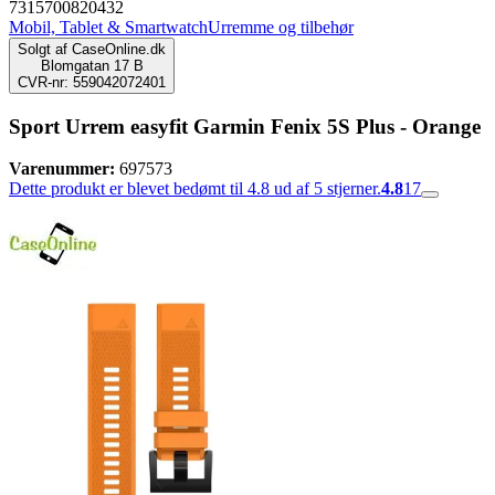
7315700820432
Mobil, Tablet & Smartwatch
Urremme og tilbehør
Solgt af
CaseOnline.dk
Blomgatan 17 B
CVR-nr: 559042072401
Sport Urrem easyfit Garmin Fenix 5S Plus - Orange
Varenummer:
697573
Dette produkt er blevet bedømt til 4.8 ud af 5 stjerner.
4.8
17