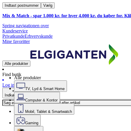
Indtast postnummer
Vælg
Mix & Match - spar 1.000 kr. for hver 4.000 kr. du køber for. Kl
Spring navigationen over
Kundeservice
Privatkunde
Erhvervskunde
Mine favoritter
Alle produkter
Find butik
Alle produkter
Log ind
TV, Lyd & Smart Home
Indkøbskurv
Computer & Kontor
Mobil, Tablet & Smartwatch
Gaming