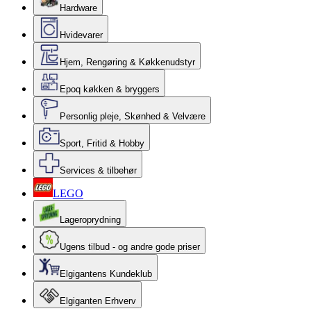
Hardware
Hvidevarer
Hjem, Rengøring & Køkkenudstyr
Epoq køkken & bryggers
Personlig pleje, Skønhed & Velvære
Sport, Fritid & Hobby
Services & tilbehør
LEGO
Lageroprydning
Ugens tilbud - og andre gode priser
Elgigantens Kundeklub
Elgiganten Erhverv