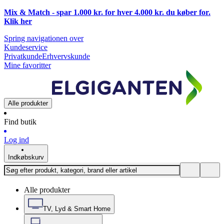
Mix & Match - spar 1.000 kr. for hver 4.000 kr. du køber for.
Klik
her
Spring navigationen over
Kundeservice
Privatkunde
Erhvervskunde
Mine favoritter
Alle produkter
Find butik
Log ind
Indkøbskurv
Alle produkter
TV, Lyd & Smart Home