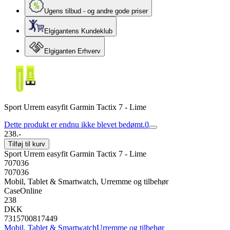
Ugens tilbud - og andre gode priser
Elgigantens Kundeklub
Elgiganten Erhverv
Sport Urrem easyfit Garmin Tactix 7 - Lime
Dette produkt er endnu ikke blevet bedømt.
0
238.-
Tilføj til kurv
Sport Urrem easyfit Garmin Tactix 7 - Lime
707036
707036
Mobil, Tablet & Smartwatch, Urremme og tilbehør
CaseOnline
238
DKK
7315700817449
Mobil, Tablet & Smartwatch
Urremme og tilbehør