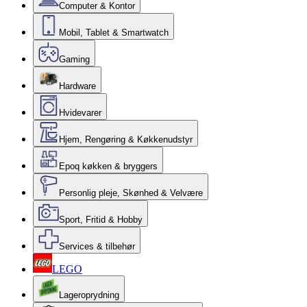
Computer & Kontor
Mobil, Tablet & Smartwatch
Gaming
Hardware
Hvidevarer
Hjem, Rengøring & Køkkenudstyr
Epoq køkken & bryggers
Personlig pleje, Skønhed & Velvære
Sport, Fritid & Hobby
Services & tilbehør
LEGO
Lageroprydning