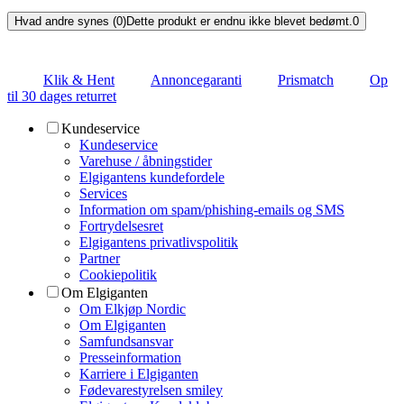
Hvad andre synes (0)
Dette produkt er endnu ikke blevet bedømt.
0
Klik & Hent
Annoncegaranti
Prismatch
Op
til 30 dages returret
Kundeservice
Kundeservice
Varehuse / åbningstider
Elgigantens kundefordele
Services
Information om spam/phishing-emails og SMS
Fortrydelsesret
Elgigantens privatlivspolitik
Partner
Cookiepolitik
Om Elgiganten
Om Elkjøp Nordic
Om Elgiganten
Samfundsansvar
Presseinformation
Karriere i Elgiganten
Fødevarestyrelsen smiley