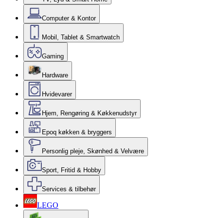
Computer & Kontor
Mobil, Tablet & Smartwatch
Gaming
Hardware
Hvidevarer
Hjem, Rengøring & Køkkenudstyr
Epoq køkken & bryggers
Personlig pleje, Skønhed & Velvære
Sport, Fritid & Hobby
Services & tilbehør
LEGO