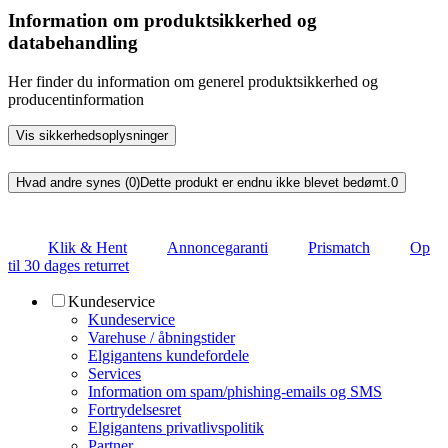
Information om produktsikkerhed og
databehandling
Her finder du information om generel produktsikkerhed og
producentinformation
Vis sikkerhedsoplysninger
Hvad andre synes (0)
Dette produkt er endnu ikke blevet bedømt.
0
Klik & Hent
Annoncegaranti
Prismatch
Op
til 30 dages returret
Kundeservice
Kundeservice
Varehuse / åbningstider
Elgigantens kundefordele
Services
Information om spam/phishing-emails og SMS
Fortrydelsesret
Elgigantens privatlivspolitik
Partner