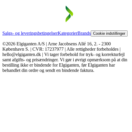
Salgs- og leveringsbetingelser
Kategorier
Brands
Cookie indstillinger
©2026 Elgiganten A/S | Arne Jacobsens Allé 16, 2. - 2300
København S. | CVR: 17237977 | Alle rettigheder forbeholdes |
hello@elgiganten.dk | Vi tager forbehold for tryk- og korrekturfejl
samt afgifts- og prisændringer. Vi gør i øvrigt opmærksom på at din
bestilling ikke er bindende for Elgiganten, før Elgiganten har
behandlet din ordre og sendt en bindende faktura.