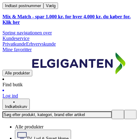
Indtast postnummer
Vælg
Mix & Match - spar 1.000 kr. for hver 4.000 kr. du køber for.
Klik
her
Spring navigationen over
Kundeservice
Privatkunde
Erhvervskunde
Mine favoritter
Alle produkter
Find butik
Log ind
Indkøbskurv
Alle produkter
TV, Lyd & Smart Home