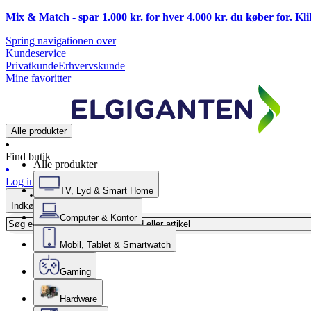
Mix & Match - spar 1.000 kr. for hver 4.000 kr. du køber for. Kl
Spring navigationen over
Kundeservice
Privatkunde
Erhvervskunde
Mine favoritter
Alle produkter
Find butik
Alle produkter
Log ind
TV, Lyd & Smart Home
Indkøbskurv
Computer & Kontor
Mobil, Tablet & Smartwatch
Gaming
Hardware