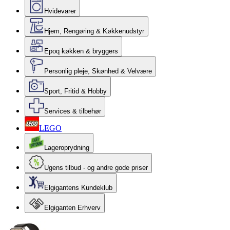
Hvidevarer
Hjem, Rengøring & Køkkenudstyr
Epoq køkken & bryggers
Personlig pleje, Skønhed & Velvære
Sport, Fritid & Hobby
Services & tilbehør
LEGO
Lageroprydning
Ugens tilbud - og andre gode priser
Elgigantens Kundeklub
Elgiganten Erhverv