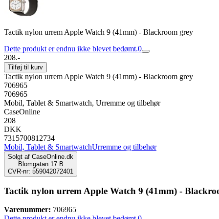
Tactik nylon urrem Apple Watch 9 (41mm) - Blackroom grey
Dette produkt er endnu ikke blevet bedømt.
0
208.-
Tilføj til kurv
Tactik nylon urrem Apple Watch 9 (41mm) - Blackroom grey
706965
706965
Mobil, Tablet & Smartwatch, Urremme og tilbehør
CaseOnline
208
DKK
7315700812734
Mobil, Tablet & Smartwatch
Urremme og tilbehør
Solgt af
CaseOnline.dk
Blomgatan 17 B
CVR-nr: 559042072401
Tactik nylon urrem Apple Watch 9 (41mm) - Blackro
Varenummer:
706965
Dette produkt er endnu ikke blevet bedømt.
0