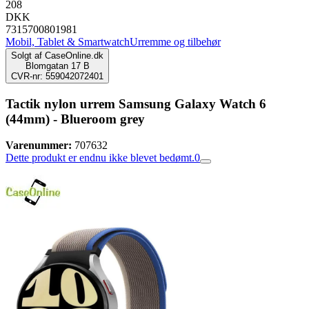
208
DKK
7315700801981
Mobil, Tablet & Smartwatch
Urremme og tilbehør
Solgt af
CaseOnline.dk
Blomgatan 17 B
CVR-nr: 559042072401
Tactik nylon urrem Samsung Galaxy Watch 6
(44mm) - Blueroom grey
Varenummer:
707632
Dette produkt er endnu ikke blevet bedømt.
0