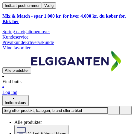
Indtast postnummer
Vælg
Mix & Match - spar 1.000 kr. for hver 4.000 kr. du køber for.
Klik
her
Spring navigationen over
Kundeservice
Privatkunde
Erhvervskunde
Mine favoritter
Alle produkter
Find butik
Log ind
Indkøbskurv
Alle produkter
TV, Lyd & Smart Home