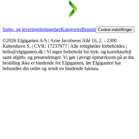
Salgs- og leveringsbetingelser
Kategorier
Brands
Cookie indstillinger
©2026 Elgiganten A/S | Arne Jacobsens Allé 16, 2. - 2300
København S. | CVR: 17237977 | Alle rettigheder forbeholdes |
hello@elgiganten.dk | Vi tager forbehold for tryk- og korrekturfejl
samt afgifts- og prisændringer. Vi gør i øvrigt opmærksom på at din
bestilling ikke er bindende for Elgiganten, før Elgiganten har
behandlet din ordre og sendt en bindende faktura.