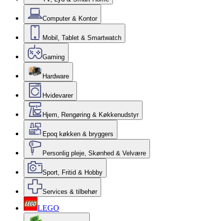
Computer & Kontor
Mobil, Tablet & Smartwatch
Gaming
Hardware
Hvidevarer
Hjem, Rengøring & Køkkenudstyr
Epoq køkken & bryggers
Personlig pleje, Skønhed & Velvære
Sport, Fritid & Hobby
Services & tilbehør
LEGO