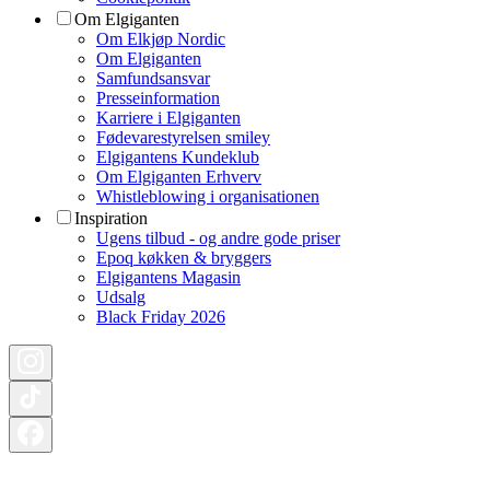
Om Elgiganten
Om Elkjøp Nordic
Om Elgiganten
Samfundsansvar
Presseinformation
Karriere i Elgiganten
Fødevarestyrelsen smiley
Elgigantens Kundeklub
Om Elgiganten Erhverv
Whistleblowing i organisationen
Inspiration
Ugens tilbud - og andre gode priser
Epoq køkken & bryggers
Elgigantens Magasin
Udsalg
Black Friday 2026