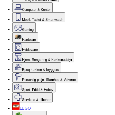
Computer & Kontor
Mobil, Tablet & Smartwatch
Gaming
Hardware
Hvidevarer
Hjem, Rengøring & Køkkenudstyr
Epoq køkken & bryggers
Personlig pleje, Skønhed & Velvære
Sport, Fritid & Hobby
Services & tilbehør
LEGO