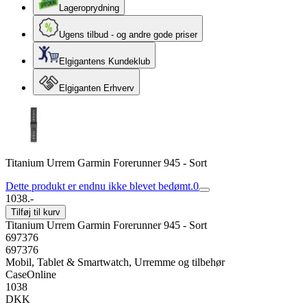
Lageroprydning
Ugens tilbud - og andre gode priser
Elgigantens Kundeklub
Elgiganten Erhverv
Titanium Urrem Garmin Forerunner 945 - Sort
Dette produkt er endnu ikke blevet bedømt.
0
1038.-
Tilføj til kurv
Titanium Urrem Garmin Forerunner 945 - Sort
697376
697376
Mobil, Tablet & Smartwatch, Urremme og tilbehør
CaseOnline
1038
DKK