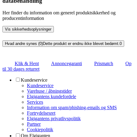
databehandling
Her finder du information om generel produktsikkerhed og
producentinformation
Vis sikkerhedsoplysninger
Hvad andre synes (0)
Dette produkt er endnu ikke blevet bedømt.
0
Klik & Hent
Annoncegaranti
Prismatch
Op
til 30 dages returret
Kundeservice
Kundeservice
Varehuse / åbningstider
Elgigantens kundefordele
Services
Information om spam/phishing-emails og SMS
Fortrydelsesret
Elgigantens privatlivspolitik
Partner
Cookiepolitik
Om Elgiganten