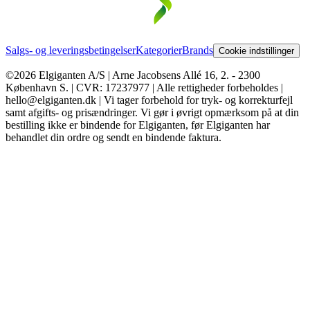
Salgs- og leveringsbetingelser
Kategorier
Brands
Cookie indstillinger
©2026 Elgiganten A/S | Arne Jacobsens Allé 16, 2. - 2300
København S. | CVR: 17237977 | Alle rettigheder forbeholdes |
hello@elgiganten.dk | Vi tager forbehold for tryk- og korrekturfejl
samt afgifts- og prisændringer. Vi gør i øvrigt opmærksom på at din
bestilling ikke er bindende for Elgiganten, før Elgiganten har
behandlet din ordre og sendt en bindende faktura.