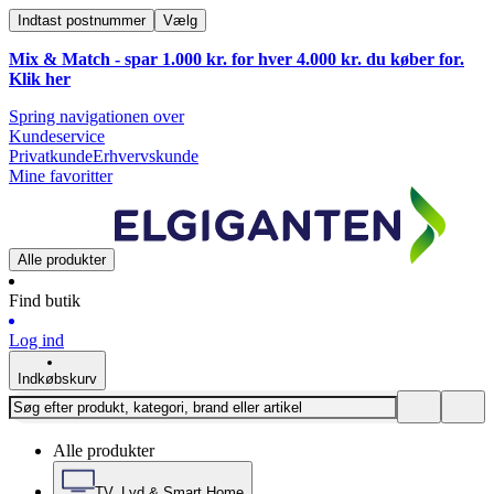
Indtast postnummer
Vælg
Mix & Match - spar 1.000 kr. for hver 4.000 kr. du køber for.
Klik
her
Spring navigationen over
Kundeservice
Privatkunde
Erhvervskunde
Mine favoritter
Alle produkter
Find butik
Log ind
Indkøbskurv
Alle produkter
TV, Lyd & Smart Home