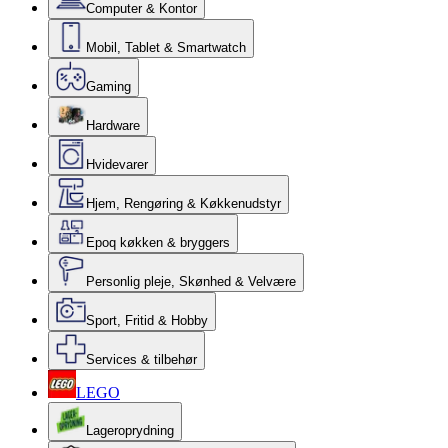
Computer & Kontor
Mobil, Tablet & Smartwatch
Gaming
Hardware
Hvidevarer
Hjem, Rengøring & Køkkenudstyr
Epoq køkken & bryggers
Personlig pleje, Skønhed & Velvære
Sport, Fritid & Hobby
Services & tilbehør
LEGO
Lageroprydning