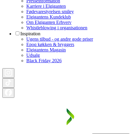
Presseinformation
Karriere i Elgiganten
Fødevarestyrelsen smiley
Elgigantens Kundeklub
Om Elgiganten Erhverv
Whistleblowing i organisationen
Inspiration
Ugens tilbud - og andre gode priser
Epoq køkken & bryggers
Elgigantens Magasin
Udsalg
Black Friday 2026