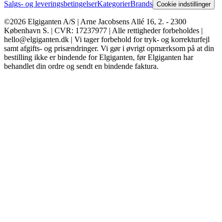
Salgs- og leveringsbetingelser
Kategorier
Brands
Cookie indstillinger
©2026 Elgiganten A/S | Arne Jacobsens Allé 16, 2. - 2300
København S. | CVR: 17237977 | Alle rettigheder forbeholdes |
hello@elgiganten.dk | Vi tager forbehold for tryk- og korrekturfejl
samt afgifts- og prisændringer. Vi gør i øvrigt opmærksom på at din
bestilling ikke er bindende for Elgiganten, før Elgiganten har
behandlet din ordre og sendt en bindende faktura.