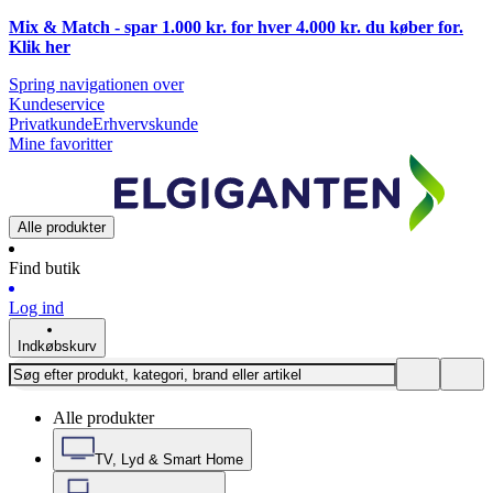
Mix & Match - spar 1.000 kr. for hver 4.000 kr. du køber for.
Klik
her
Spring navigationen over
Kundeservice
Privatkunde
Erhvervskunde
Mine favoritter
Alle produkter
Find butik
Log ind
Indkøbskurv
Alle produkter
TV, Lyd & Smart Home