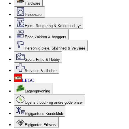
Hardware
Hvidevarer
Hjem, Rengøring & Køkkenudstyr
Epoq køkken & bryggers
Personlig pleje, Skønhed & Velvære
Sport, Fritid & Hobby
Services & tilbehør
LEGO
Lageroprydning
Ugens tilbud - og andre gode priser
Elgigantens Kundeklub
Elgiganten Erhverv