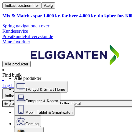
Indtast postnummer
Vælg
Mix & Match - spar 1.000 kr. for hver 4.000 kr. du køber for. Kl
Spring navigationen over
Kundeservice
Privatkunde
Erhvervskunde
Mine favoritter
Alle produkter
Find butik
Alle produkter
Log ind
TV, Lyd & Smart Home
Indkøbskurv
Computer & Kontor
Mobil, Tablet & Smartwatch
Gaming