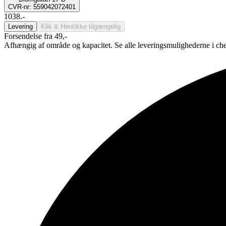
CVR-nr: 559042072401
1038.-
Levering
Klik & Hent
Ikke tilgængelig
Forsendelse fra 49,-
Afhængig af område og kapacitet. Se alle leveringsmulighederne i ch