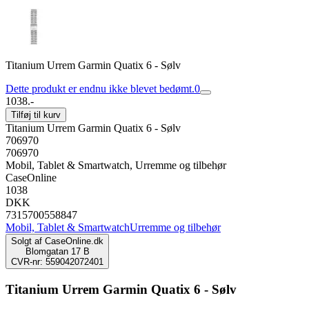
Titanium Urrem Garmin Quatix 6 - Sølv
Dette produkt er endnu ikke blevet bedømt.
0
1038.-
Tilføj til kurv
Titanium Urrem Garmin Quatix 6 - Sølv
706970
706970
Mobil, Tablet & Smartwatch, Urremme og tilbehør
CaseOnline
1038
DKK
7315700558847
Mobil, Tablet & Smartwatch
Urremme og tilbehør
Solgt af
CaseOnline.dk
Blomgatan 17 B
CVR-nr: 559042072401
Titanium Urrem Garmin Quatix 6 - Sølv