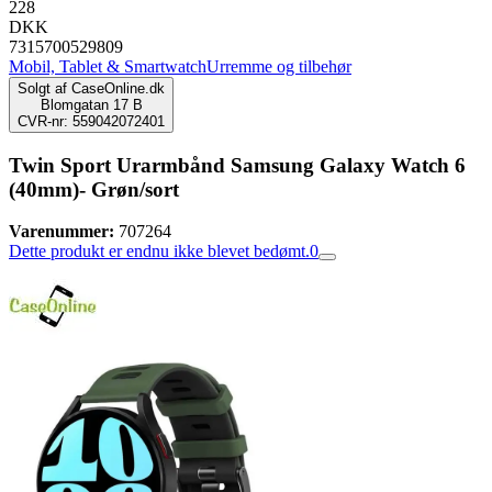
228
DKK
7315700529809
Mobil, Tablet & Smartwatch
Urremme og tilbehør
Solgt af
CaseOnline.dk
Blomgatan 17 B
CVR-nr: 559042072401
Twin Sport Urarmbånd Samsung Galaxy Watch 6
(40mm)- Grøn/sort
Varenummer:
707264
Dette produkt er endnu ikke blevet bedømt.
0