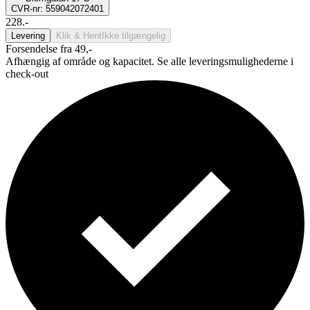
CVR-nr: 559042072401
228.-
Levering
Klik & Hent
Ikke tilgængelig
Forsendelse fra 49,-
Afhængig af område og kapacitet. Se alle leveringsmulighederne i
check-out