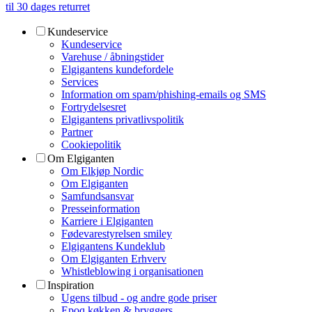
til 30 dages returret
Kundeservice
Kundeservice
Varehuse / åbningstider
Elgigantens kundefordele
Services
Information om spam/phishing-emails og SMS
Fortrydelsesret
Elgigantens privatlivspolitik
Partner
Cookiepolitik
Om Elgiganten
Om Elkjøp Nordic
Om Elgiganten
Samfundsansvar
Presseinformation
Karriere i Elgiganten
Fødevarestyrelsen smiley
Elgigantens Kundeklub
Om Elgiganten Erhverv
Whistleblowing i organisationen
Inspiration
Ugens tilbud - og andre gode priser
Epoq køkken & bryggers