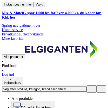
Indtast postnummer
Vælg
Mix & Match - spar 1.000 kr. for hver 4.000 kr. du køber for.
Klik
her
Spring navigationen over
Kundeservice
Privatkunde
Erhvervskunde
Mine favoritter
Alle produkter
Find butik
Log ind
Indkøbskurv
Alle produkter
TV, Lyd & Smart Home