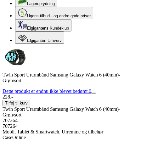
Lageroprydning
Ugens tilbud - og andre gode priser
Elgigantens Kundeklub
Elgiganten Erhverv
Twin Sport Urarmbånd Samsung Galaxy Watch 6 (40mm)-
Grøn/sort
Dette produkt er endnu ikke blevet bedømt.
0
228.-
Tilføj til kurv
Twin Sport Urarmbånd Samsung Galaxy Watch 6 (40mm)-
Grøn/sort
707264
707264
Mobil, Tablet & Smartwatch, Urremme og tilbehør
CaseOnline