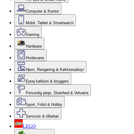
Computer & Kontor
Mobil, Tablet & Smartwatch
Gaming
Hardware
Hvidevarer
Hjem, Rengøring & Køkkenudstyr
Epoq køkken & bryggers
Personlig pleje, Skønhed & Velvære
Sport, Fritid & Hobby
Services & tilbehør
LEGO