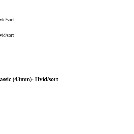
id/sort
id/sort
ssic (43mm)- Hvid/sort