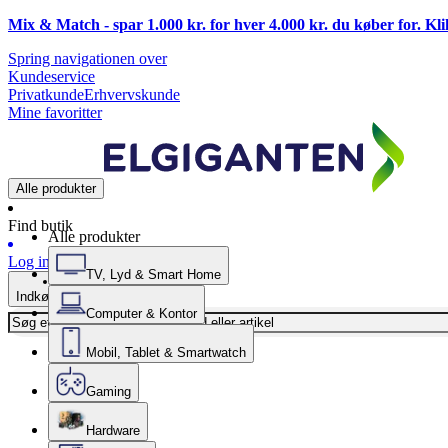
Mix & Match - spar 1.000 kr. for hver 4.000 kr. du køber for. Kl
Spring navigationen over
Kundeservice
Privatkunde
Erhvervskunde
Mine favoritter
Alle produkter
Find butik
Alle produkter
Log ind
TV, Lyd & Smart Home
Indkøbskurv
Computer & Kontor
Mobil, Tablet & Smartwatch
Gaming
Hardware