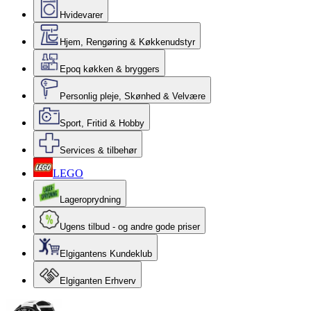
Hvidevarer
Hjem, Rengøring & Køkkenudstyr
Epoq køkken & bryggers
Personlig pleje, Skønhed & Velvære
Sport, Fritid & Hobby
Services & tilbehør
LEGO
Lageroprydning
Ugens tilbud - og andre gode priser
Elgigantens Kundeklub
Elgiganten Erhverv