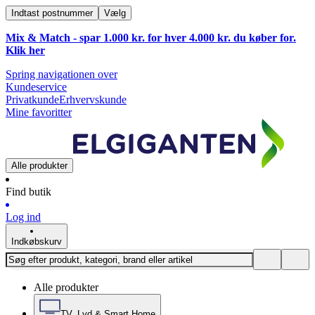
Indtast postnummer
Vælg
Mix & Match - spar 1.000 kr. for hver 4.000 kr. du køber for.
Klik
her
Spring navigationen over
Kundeservice
Privatkunde
Erhvervskunde
Mine favoritter
Alle produkter
Find butik
Log ind
Indkøbskurv
Alle produkter
TV, Lyd & Smart Home