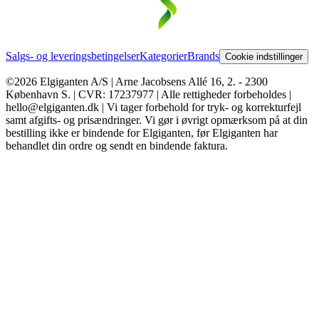
Salgs- og leveringsbetingelser
Kategorier
Brands
Cookie indstillinger
©2026 Elgiganten A/S | Arne Jacobsens Allé 16, 2. - 2300
København S. | CVR: 17237977 | Alle rettigheder forbeholdes |
hello@elgiganten.dk | Vi tager forbehold for tryk- og korrekturfejl
samt afgifts- og prisændringer. Vi gør i øvrigt opmærksom på at din
bestilling ikke er bindende for Elgiganten, før Elgiganten har
behandlet din ordre og sendt en bindende faktura.