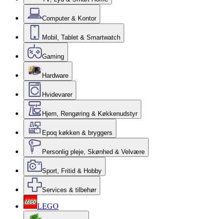
Computer & Kontor
Mobil, Tablet & Smartwatch
Gaming
Hardware
Hvidevarer
Hjem, Rengøring & Køkkenudstyr
Epoq køkken & bryggers
Personlig pleje, Skønhed & Velvære
Sport, Fritid & Hobby
Services & tilbehør
LEGO