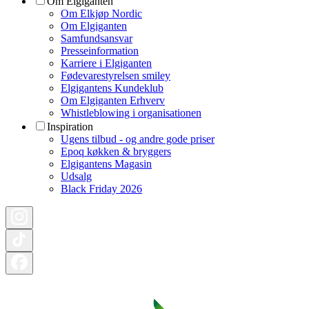
Om Elgiganten
Om Elkjøp Nordic
Om Elgiganten
Samfundsansvar
Presseinformation
Karriere i Elgiganten
Fødevarestyrelsen smiley
Elgigantens Kundeklub
Om Elgiganten Erhverv
Whistleblowing i organisationen
Inspiration
Ugens tilbud - og andre gode priser
Epoq køkken & bryggers
Elgigantens Magasin
Udsalg
Black Friday 2026