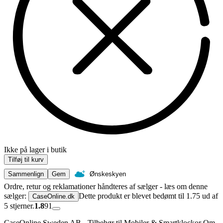
Ikke på lager i butik
Tilføj til kurv
Sammenlign
Gem
Ønskeskyen
Ordre, retur og reklamationer håndteres af sælger - læs om denne
sælger:
Dette produkt er blevet bedømt til 1.75 ud af
CaseOnline.dk
5 stjerner.
1.8
91
CaseOnline Sweden AB - Tilbehør til Mobiler & Smartklockor Om