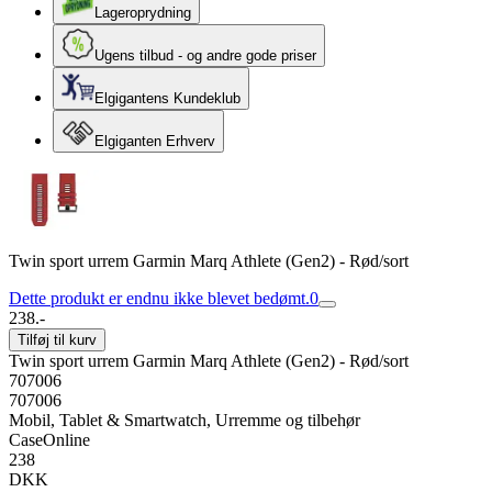
Lageroprydning
Ugens tilbud - og andre gode priser
Elgigantens Kundeklub
Elgiganten Erhverv
Twin sport urrem Garmin Marq Athlete (Gen2) - Rød/sort
Dette produkt er endnu ikke blevet bedømt.
0
238.-
Tilføj til kurv
Twin sport urrem Garmin Marq Athlete (Gen2) - Rød/sort
707006
707006
Mobil, Tablet & Smartwatch, Urremme og tilbehør
CaseOnline
238
DKK