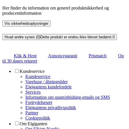
Her finder du information om generel produktsikkerhed og
producentinformation
Vis sikkerhedsoplysninger
Hvad andre synes (0)
Dette produkt er endnu ikke blevet bedømt.
0
Klik & Hent
Annoncegaranti
Prismatch
Op
til 30 dages returret
Kundeservice
Kundeservice
Varehuse / åbningstider
Elgigantens kundefordele
Services
Information om spam/phishing-emails og SMS
Fortrydelsesret
Elgigantens privatlivspolitik
Partner
Cookiepolitik
Om Elgiganten
Om Elkjøp Nordic