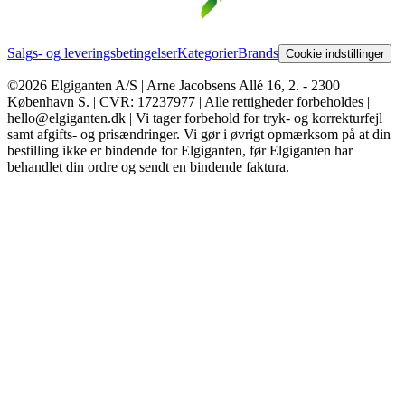
Salgs- og leveringsbetingelser
Kategorier
Brands
Cookie indstillinger
©2026 Elgiganten A/S | Arne Jacobsens Allé 16, 2. - 2300
København S. | CVR: 17237977 | Alle rettigheder forbeholdes |
hello@elgiganten.dk | Vi tager forbehold for tryk- og korrekturfejl
samt afgifts- og prisændringer. Vi gør i øvrigt opmærksom på at din
bestilling ikke er bindende for Elgiganten, før Elgiganten har
behandlet din ordre og sendt en bindende faktura.