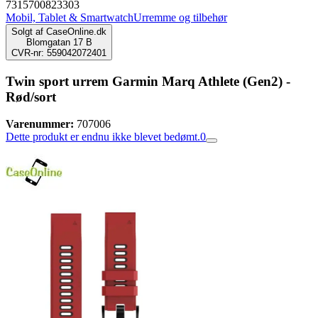
7315700823303
Mobil, Tablet & Smartwatch
Urremme og tilbehør
Solgt af
CaseOnline.dk
Blomgatan 17 B
CVR-nr: 559042072401
Twin sport urrem Garmin Marq Athlete (Gen2) -
Rød/sort
Varenummer:
707006
Dette produkt er endnu ikke blevet bedømt.
0