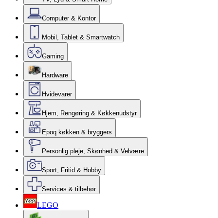
Computer & Kontor
Mobil, Tablet & Smartwatch
Gaming
Hardware
Hvidevarer
Hjem, Rengøring & Køkkenudstyr
Epoq køkken & bryggers
Personlig pleje, Skønhed & Velvære
Sport, Fritid & Hobby
Services & tilbehør
LEGO