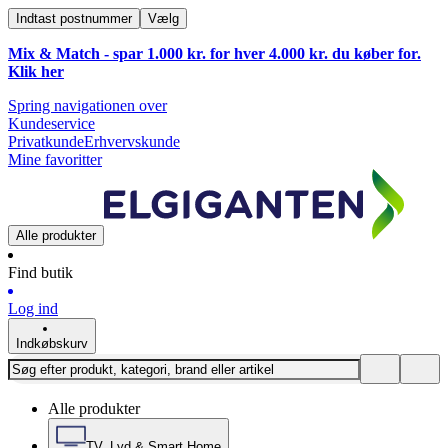
Indtast postnummer
Vælg
Mix & Match - spar 1.000 kr. for hver 4.000 kr. du køber for.
Klik
her
Spring navigationen over
Kundeservice
Privatkunde
Erhvervskunde
Mine favoritter
Alle produkter
Find butik
Log ind
Indkøbskurv
Alle produkter
TV, Lyd & Smart Home