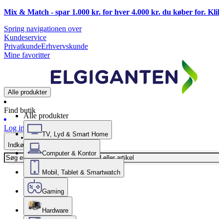
Mix & Match - spar 1.000 kr. for hver 4.000 kr. du køber for. Kl
Spring navigationen over
Kundeservice
Privatkunde
Erhvervskunde
Mine favoritter
Alle produkter
Find butik
Alle produkter
Log ind
TV, Lyd & Smart Home
Indkøbskurv
Computer & Kontor
Mobil, Tablet & Smartwatch
Gaming
Hardware