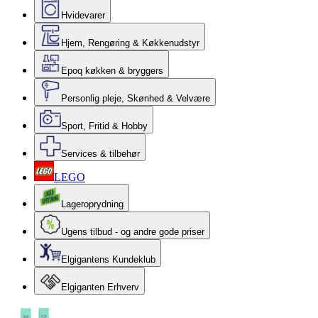
Hvidevarer
Hjem, Rengøring & Køkkenudstyr
Epoq køkken & bryggers
Personlig pleje, Skønhed & Velvære
Sport, Fritid & Hobby
Services & tilbehør
LEGO
Lageroprydning
Ugens tilbud - og andre gode priser
Elgigantens Kundeklub
Elgiganten Erhverv