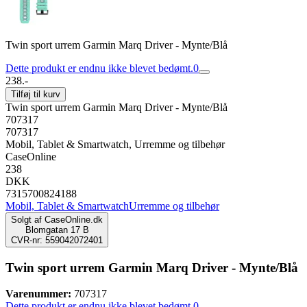
Twin sport urrem Garmin Marq Driver - Mynte/Blå
Dette produkt er endnu ikke blevet bedømt.
0
238.-
Tilføj til kurv
Twin sport urrem Garmin Marq Driver - Mynte/Blå
707317
707317
Mobil, Tablet & Smartwatch, Urremme og tilbehør
CaseOnline
238
DKK
7315700824188
Mobil, Tablet & Smartwatch
Urremme og tilbehør
Solgt af
CaseOnline.dk
Blomgatan 17 B
CVR-nr: 559042072401
Twin sport urrem Garmin Marq Driver - Mynte/Blå
Varenummer:
707317
Dette produkt er endnu ikke blevet bedømt.
0