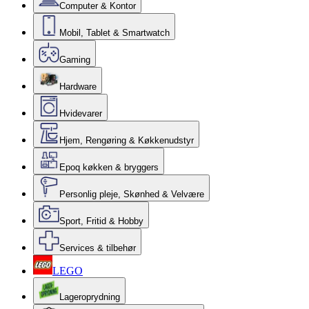
Computer & Kontor
Mobil, Tablet & Smartwatch
Gaming
Hardware
Hvidevarer
Hjem, Rengøring & Køkkenudstyr
Epoq køkken & bryggers
Personlig pleje, Skønhed & Velvære
Sport, Fritid & Hobby
Services & tilbehør
LEGO
Lageroprydning