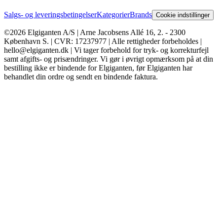
Salgs- og leveringsbetingelser
Kategorier
Brands
Cookie indstillinger
©2026 Elgiganten A/S | Arne Jacobsens Allé 16, 2. - 2300
København S. | CVR: 17237977 | Alle rettigheder forbeholdes |
hello@elgiganten.dk | Vi tager forbehold for tryk- og korrekturfejl
samt afgifts- og prisændringer. Vi gør i øvrigt opmærksom på at din
bestilling ikke er bindende for Elgiganten, før Elgiganten har
behandlet din ordre og sendt en bindende faktura.