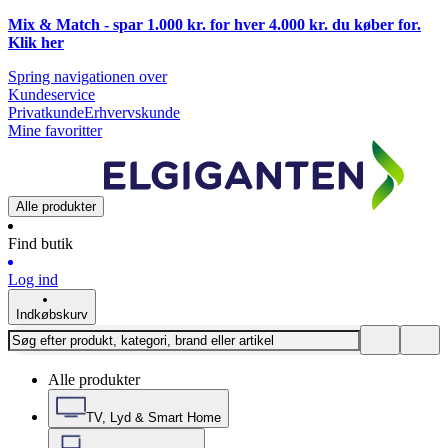
Mix & Match - spar 1.000 kr. for hver 4.000 kr. du køber for.
Klik
her
Spring navigationen over
Kundeservice
Privatkunde
Erhvervskunde
Mine favoritter
Alle produkter
Find butik
Log ind
Indkøbskurv
Alle produkter
TV, Lyd & Smart Home