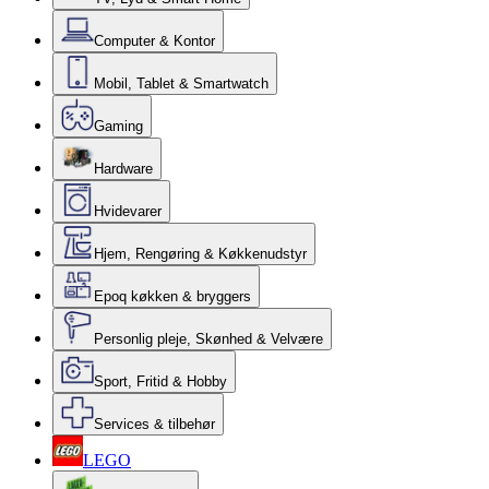
Computer & Kontor
Mobil, Tablet & Smartwatch
Gaming
Hardware
Hvidevarer
Hjem, Rengøring & Køkkenudstyr
Epoq køkken & bryggers
Personlig pleje, Skønhed & Velvære
Sport, Fritid & Hobby
Services & tilbehør
LEGO