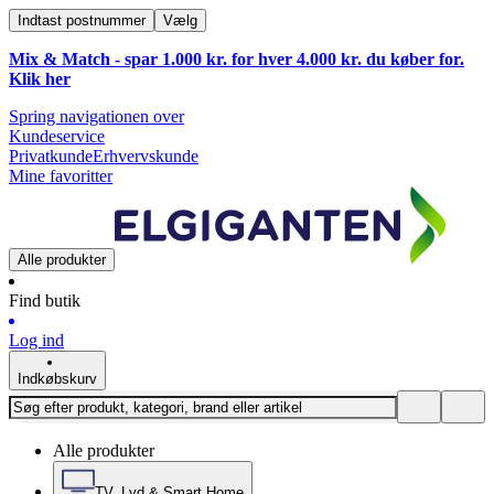
Indtast postnummer
Vælg
Mix & Match - spar 1.000 kr. for hver 4.000 kr. du køber for.
Klik
her
Spring navigationen over
Kundeservice
Privatkunde
Erhvervskunde
Mine favoritter
Alle produkter
Find butik
Log ind
Indkøbskurv
Alle produkter
TV, Lyd & Smart Home