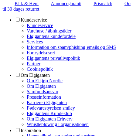
Klik & Hent
Annoncegaranti
Prismatch
Op
til 30 dages returret
Kundeservice
Kundeservice
Varehuse / åbningstider
Elgigantens kundefordele
Services
Information om spam/phishing-emails og SMS
Fortrydelsesret
Elgigantens privatlivspolitik
Partner
Cookiepolitik
Om Elgiganten
Om Elkjøp Nordic
Om Elgiganten
Samfundsansvar
Presseinformation
Karriere i Elgiganten
Fødevarestyrelsen smiley
Elgigantens Kundeklub
Om Elgiganten Erhverv
Whistleblowing i organisationen
Inspiration
Ugens tilbud - og andre gode priser