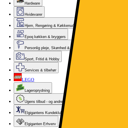
Hardware
Hvidevarer
Hjem, Rengøring & Køkkenudstyr
Epoq køkken & bryggers
Personlig pleje, Skønhed & Velvære
Sport, Fritid & Hobby
Services & tilbehør
LEGO
Lageroprydning
Ugens tilbud - og andre gode priser
Elgigantens Kundeklub
Elgiganten Erhverv