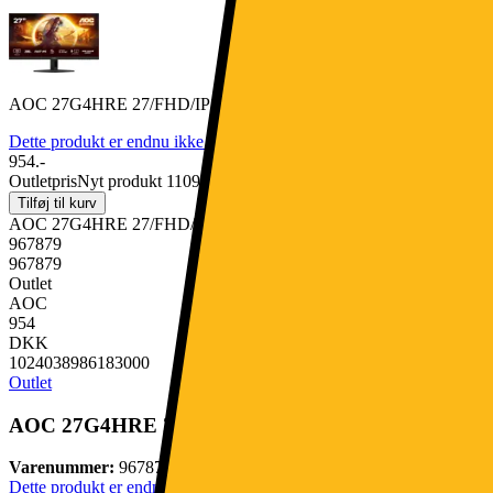
AOC 27G4HRE 27/FHD/IPS/200Hz/1ms
Dette produkt er endnu ikke blevet bedømt.
0
954.-
Outletpris
Nyt produkt 1109.-
Tilføj til kurv
AOC 27G4HRE 27/FHD/IPS/200Hz/1ms
967879
967879
Outlet
AOC
954
DKK
1024038986183000
Outlet
AOC 27G4HRE 27/FHD/IPS/200Hz/1ms
Varenummer:
967879
Dette produkt er endnu ikke blevet bedømt.
0