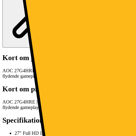
Kort om produktet
AOC 27G4HRE | FHD | IPS | 200Hz | 1ms 27" gaming-skærmen byder p
flydende gameplay.
Læs mere om produktet
Kort om produktet
AOC 27G4HRE | FHD | IPS | 200Hz | 1ms 27" gaming-skærmen byder p
flydende gameplay.
Læs mere om produktet
Specifikationer
27" Full HD IPS-panel