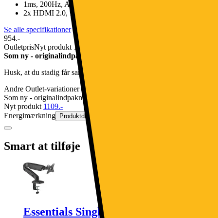
1ms, 200Hz, Adaptive Sync
2x HDMI 2.0, 1x DisplayPort 1.4
Se alle specifikationer
954.-
Outletpris
Nyt produkt 1109.-
Som ny - originalindpakning mangler
Husk, at du stadig får samme returret, reklamationsret og alle de andre
Andre Outlet-variationer af denne vare:
Som ny - originalindpakning mangler
Nyt produkt
1109.-
Energimærkning
Produktdatablad
Smart at tilføje
Essentials Single Spring skærm-arm (s