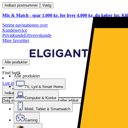
Indtast postnummer
Vælg
Mix & Match - spar 1.000 kr. for hver 4.000 kr. du køber for. Kl
Spring navigationen over
Kundeservice
Privatkunde
Erhvervskunde
Mine favoritter
Alle produkter
Find butik
Alle produkter
Log ind
TV, Lyd & Smart Home
Indkøbskurv
Computer & Kontor
Mobil, Tablet & Smartwatch
Gaming