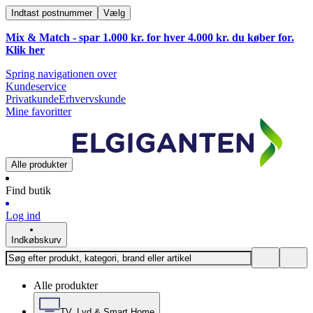
Indtast postnummer
Vælg
Mix & Match - spar 1.000 kr. for hver 4.000 kr. du køber for.
Klik
her
Spring navigationen over
Kundeservice
Privatkunde
Erhvervskunde
Mine favoritter
Alle produkter
Find butik
Log ind
Indkøbskurv
Alle produkter
TV, Lyd & Smart Home