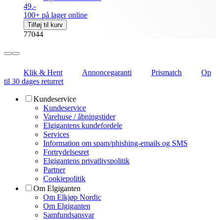
49.-
100+ på lager online
Tilføj til kurv
77044
Klik & Hent
Annoncegaranti
Prismatch
Op
til 30 dages returret
Kundeservice
Kundeservice
Varehuse / åbningstider
Elgigantens kundefordele
Services
Information om spam/phishing-emails og SMS
Fortrydelsesret
Elgigantens privatlivspolitik
Partner
Cookiepolitik
Om Elgiganten
Om Elkjøp Nordic
Om Elgiganten
Samfundsansvar