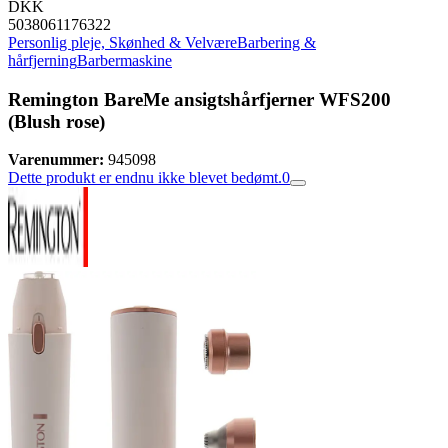
DKK
5038061176322
Personlig pleje, Skønhed & Velvære
Barbering &
hårfjerning
Barbermaskine
Remington BareMe ansigtshårfjerner WFS200
(Blush rose)
Varenummer:
945098
Dette produkt er endnu ikke blevet bedømt.
0