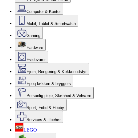
Computer & Kontor
Mobil, Tablet & Smartwatch
Gaming
Hardware
Hvidevarer
Hjem, Rengøring & Køkkenudstyr
Epoq køkken & bryggers
Personlig pleje, Skønhed & Velvære
Sport, Fritid & Hobby
Services & tilbehør
LEGO