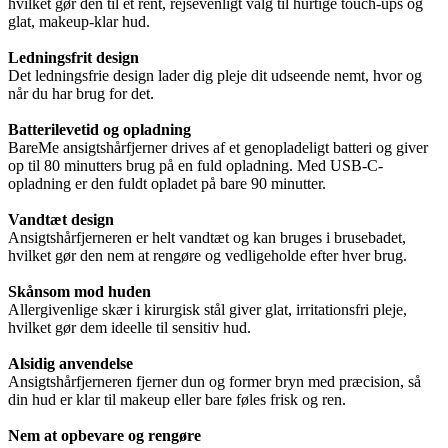
hvilket gør den til et rent, rejsevenligt valg til hurtige touch-ups og
glat, makeup-klar hud.
Ledningsfrit design
Det ledningsfrie design lader dig pleje dit udseende nemt, hvor og
når du har brug for det.
Batterilevetid og opladning
BareMe ansigtshårfjerner drives af et genopladeligt batteri og giver
op til 80 minutters brug på en fuld opladning. Med USB-C-
opladning er den fuldt opladet på bare 90 minutter.
Vandtæt design
Ansigtshårfjerneren er helt vandtæt og kan bruges i brusebadet,
hvilket gør den nem at rengøre og vedligeholde efter hver brug.
Skånsom mod huden
Allergivenlige skær i kirurgisk stål giver glat, irritationsfri pleje,
hvilket gør dem ideelle til sensitiv hud.
Alsidig anvendelse
Ansigtshårfjerneren fjerner dun og former bryn med præcision, så
din hud er klar til makeup eller bare føles frisk og ren.
Nem at opbevare og rengøre