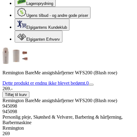
Lageroprydning
Ugens tilbud - og andre gode priser
Elgigantens Kundeklub
Elgiganten Erhverv
Remington BareMe ansigtshårfjerner WFS200 (Blush rose)
Dette produkt er endnu ikke blevet bedømt.
0
269.-
Tilføj til kurv
Remington BareMe ansigtshårfjerner WFS200 (Blush rose)
945098
945098
Personlig pleje, Skønhed & Velvære, Barbering & hårfjerning,
Barbermaskine
Remington
269