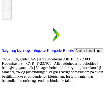
Salgs- og leveringsbetingelser
Kategorier
Brands
Cookie indstillinger
©2026 Elgiganten A/S | Arne Jacobsens Allé 16, 2. - 2300
København S. | CVR: 17237977 | Alle rettigheder forbeholdes |
hello@elgiganten.dk | Vi tager forbehold for tryk- og korrekturfejl
samt afgifts- og prisændringer. Vi gør i øvrigt opmærksom på at din
bestilling ikke er bindende for Elgiganten, før Elgiganten har
behandlet din ordre og sendt en bindende faktura.