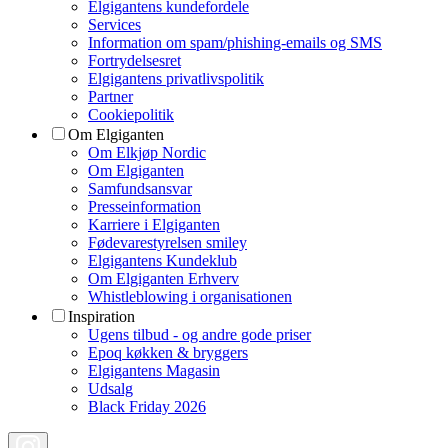
Elgigantens kundefordele
Services
Information om spam/phishing-emails og SMS
Fortrydelsesret
Elgigantens privatlivspolitik
Partner
Cookiepolitik
Om Elgiganten
Om Elkjøp Nordic
Om Elgiganten
Samfundsansvar
Presseinformation
Karriere i Elgiganten
Fødevarestyrelsen smiley
Elgigantens Kundeklub
Om Elgiganten Erhverv
Whistleblowing i organisationen
Inspiration
Ugens tilbud - og andre gode priser
Epoq køkken & bryggers
Elgigantens Magasin
Udsalg
Black Friday 2026