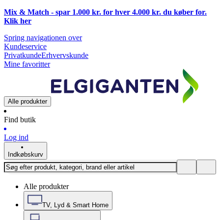
Mix & Match - spar 1.000 kr. for hver 4.000 kr. du køber for.
Klik
her
Spring navigationen over
Kundeservice
Privatkunde
Erhvervskunde
Mine favoritter
Alle produkter
Find butik
Log ind
Indkøbskurv
Alle produkter
TV, Lyd & Smart Home