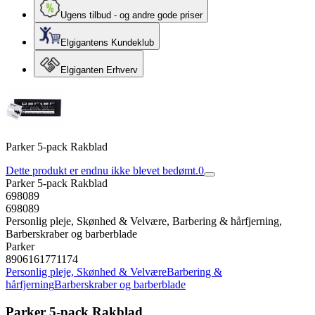
Ugens tilbud - og andre gode priser
Elgigantens Kundeklub
Elgiganten Erhverv
Parker 5-pack Rakblad
Dette produkt er endnu ikke blevet bedømt.
0
Parker 5-pack Rakblad
698089
698089
Personlig pleje, Skønhed & Velvære, Barbering & hårfjerning,
Barberskraber og barberblade
Parker
8906161771174
Personlig pleje, Skønhed & Velvære
Barbering &
hårfjerning
Barberskraber og barberblade
Parker 5-pack Rakblad