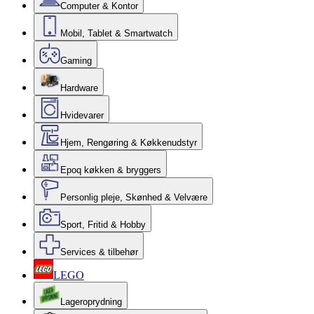
Computer & Kontor
Mobil, Tablet & Smartwatch
Gaming
Hardware
Hvidevarer
Hjem, Rengøring & Køkkenudstyr
Epoq køkken & bryggers
Personlig pleje, Skønhed & Velvære
Sport, Fritid & Hobby
Services & tilbehør
LEGO
Lageroprydning